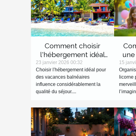
Comment choisir
Com
l'hébergement idéal
une
pour vos vacances
lico
23 janvier 2026 00:32
15 janv
Choisir l'hébergement idéal pour
Organis
balnéaires ?
des vacances balnéaires
licorne 
influence considérablement la
merveil
qualité du séjour....
l’imagin