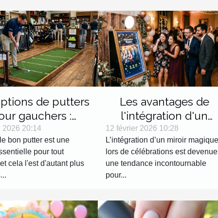
ptions de putters
Les avantages de
our gauchers :
l'intégration d'un
ages et sélection
miroir magique lors d
 2026 20:14
12 février 2026 10:28
le bon putter est une
L’intégration d’un miroir magiqu
célébrations
sentielle pour tout
lors de célébrations est devenue
 et cela l'est d'autant plus
une tendance incontournable
...
pour...