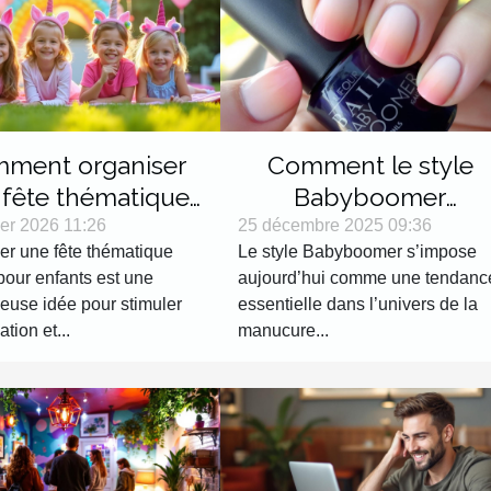
ment organiser
Comment le style
 fête thématique
Babyboomer
rne pour enfants ?
révolutionne-t-il les
ier 2026 11:26
25 décembre 2025 09:36
er une fête thématique
Le style Babyboomer s’impose
tendances manucure
pour enfants est une
aujourd’hui comme une tendanc
?
leuse idée pour stimuler
essentielle dans l’univers de la
ation et...
manucure...