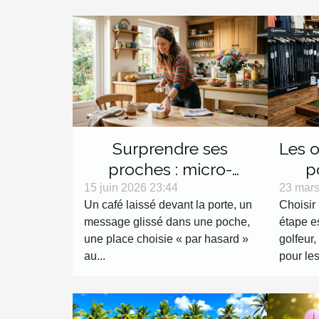
Surprendre ses
Les o
proches : micro-
p
surprises du quotidien
Avant
15 juin 2026 23:44
23 mars
Un café laissé devant la porte, un
Choisir 
message glissé dans une poche,
étape es
une place choisie « par hasard »
golfeur,
au...
pour les