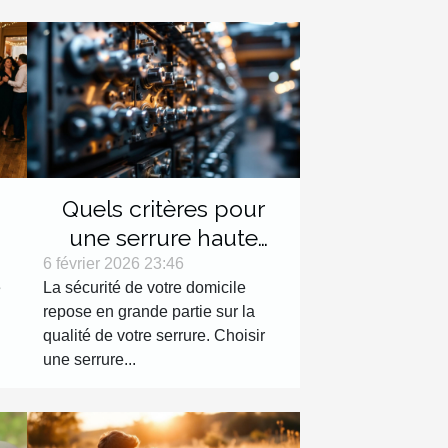
Quels critères pour
une serrure haute
e
sécurité efficace ?
6 février 2026 23:46
e
La sécurité de votre domicile
repose en grande partie sur la
qualité de votre serrure. Choisir
une serrure...