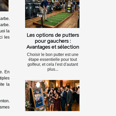
barbe.
barbe.
uoi la
Les options de putters
ci les
pour gauchers :
Avantages et sélection
Choisir le bon putter est une
étape essentielle pour tout
golfeur, et cela l'est d'autant
plus...
be. En
tiples
ite la
enton.
ismes