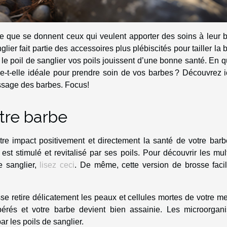
ne que se donnent ceux qui veulent apporter des soins à leur 
ier fait partie des accessoires plus plébiscités pour tailler la 
le poil de sanglier vos poils jouissent d’une bonne santé. En q
e-t-elle idéale pour prendre soin de vos barbes ? Découvrez i
ossage des barbes. Focus!
otre barbe
otre impact positivement et directement la santé de votre bar
st stimulé et revitalisé par ses poils. Pour découvrir les mul
e sanglier,
lisez ceci
. De même, cette version de brosse facil
e retire délicatement les peaux et cellules mortes de votre m
libérés et votre barbe devient bien assainie. Les microorgan
r les poils de sanglier.