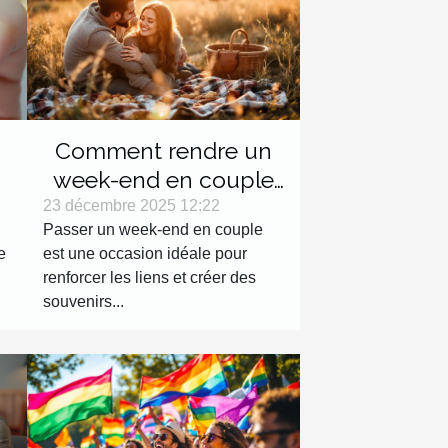
Comment rendre un
week-end en couple
inoubliable ?
23 décembre 2025 12:22
Passer un week-end en couple
s
e
est une occasion idéale pour
renforcer les liens et créer des
souvenirs...