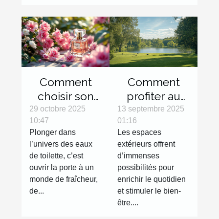
Comment
Comment
choisir son
profiter au
eau de
maximum
29 octobre 2025
13 septembre 2025
10:47
01:16
toilette pour
des espaces
Plonger dans
Les espaces
une fraîcheur
extérieurs
l’univers des eaux
extérieurs offrent
durable ?
avec des
de toilette, c’est
d’immenses
activités
ouvrir la porte à un
possibilités pour
variées ?
monde de fraîcheur,
enrichir le quotidien
de...
et stimuler le bien-
être....