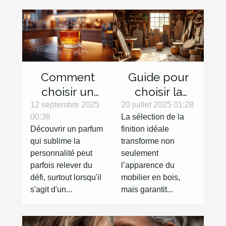
Comment
Guide pour
choisir un
choisir la
parfum en
finition
12 septembre 2025
20 juillet 2025 01:28
00:38
La sélection de la
ligne sans
parfaite pour
Découvrir un parfum
finition idéale
l'essayer ?
votre mobilier
qui sublime la
transforme non
en bois
personnalité peut
seulement
parfois relever du
l’apparence du
défi, surtout lorsqu'il
mobilier en bois,
s'agit d'un...
mais garantit...