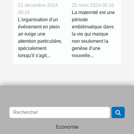
l'expression
bonne tente
25 mars 2024 00:16
21 décembre 2024
La maternité est une
00:24
de la
gonflable
période
L'organisation d'un
grossesse à
pour votre
emblématique dans
événement en plein
travers la
évènement
la vie qui marque
air exige une
photographie
non seulement la
attention particulière,
genèse d'une
spécialement
nouvelle...
lorsqu'il s'agit...
Economie