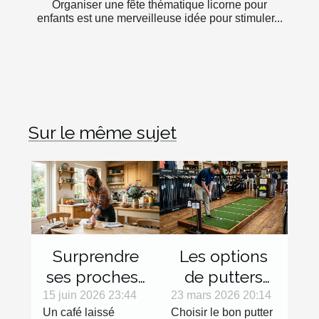
Organiser une fête thématique licorne pour
enfants est une merveilleuse idée pour stimuler...
Sur le même sujet
Surprendre
Les options
ses proches :
de putters
micro-
pour
15 juin 2026 23:44
23 mars 2026 20:14
Un café laissé
Choisir le bon putter
surprises du
gauchers :