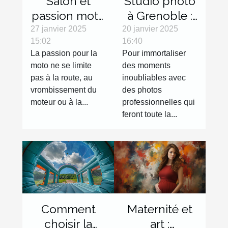
Salon et
Studio photo
passion moto
à Grenoble :
: les objets
réalisez des
27 janvier 2025
20 janvier 2025
15:02
16:40
décoration
clichés de
La passion pour la
Pour immortaliser
qui feront
qualité !
moto ne se limite
des moments
toute la
pas à la route, au
inoubliables avec
différence
vrombissement du
des photos
moteur ou à la...
professionnelles qui
feront toute la...
Maternité et
Comment
art :
choisir la