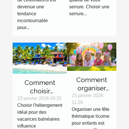
célébrations
devenue une
serrure. Choisir une
tendance
serrure...
incontournable
pour...
Comment
Comment
organiser
choisir
une fête
15 janvier 2026
l'hébergement
23 janvier 2026 00:32
11:26
thématique
Choisir l'hébergement
idéal pour vos
Organiser une fête
licorne pour
idéal pour des
vacances
thématique licorne
vacances balnéaires
enfants ?
balnéaires ?
pour enfants est
influence