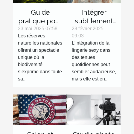
Guide
Intégrer
pratique pour
subtilement
explorer les
la lingerie
23 mai 2025 07:58
28 février 2025
Les réserves
09:03
réserves
sexy dans
naturelles nationales
L'intégration de la
naturelles
des tenues
offrent un spectacle
lingerie sexy dans
nationales
de tous les
unique où la
des tenues
jours
biodiversité
quotidiennes peut
s’exprime dans toute
sembler audacieuse,
sa...
mais elle est en...