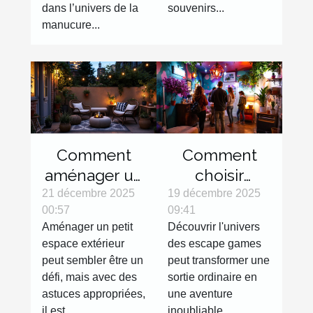
dans l’univers de la
souvenirs...
manucure...
Comment
Comment
aménager un
choisir
petit espace
l'escape
21 décembre 2025
19 décembre 2025
00:57
09:41
extérieur
game parfait
Aménager un petit
Découvrir l'univers
efficacement
pour votre
espace extérieur
des escape games
?
prochaine
peut sembler être un
peut transformer une
sortie ?
défi, mais avec des
sortie ordinaire en
astuces appropriées,
une aventure
il est...
inoubliable....