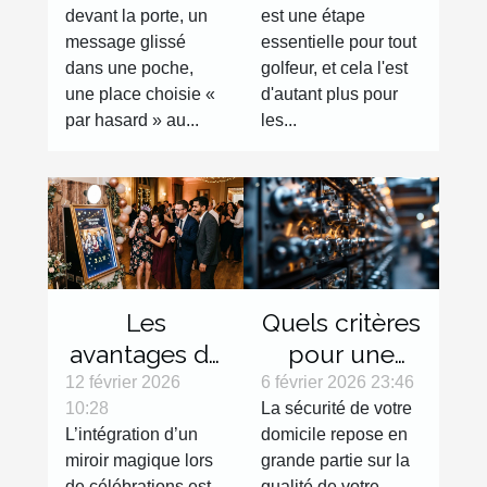
devant la porte, un
est une étape
quotidien
Avantages et
message glissé
essentielle pour tout
sélection
dans une poche,
golfeur, et cela l'est
une place choisie «
d'autant plus pour
par hasard » au...
les...
Les
Quels critères
avantages de
pour une
l'intégration
serrure haute
12 février 2026
6 février 2026 23:46
10:28
La sécurité de votre
d'un miroir
sécurité
L’intégration d’un
domicile repose en
magique lors
efficace ?
miroir magique lors
grande partie sur la
de
de célébrations est
qualité de votre