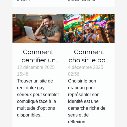
Comment
Comment
identifier un
choisir le bon
site de
drapeau pour
12 décembre 2025
4 décembre 2025
15:48
02:56
rencontre
représenter
Trouver un site de
Choisir le bon
gay sérieux ?
votre
rencontre gay
drapeau pour
identité?
sérieux peut sembler
représenter son
compliqué face à la
identité est une
multitude d’options
démarche riche de
disponibles...
sens et de
réflexion....