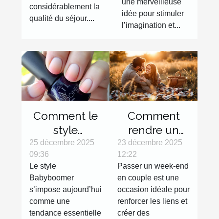
une merveilleuse
considérablement la
idée pour stimuler
qualité du séjour....
l’imagination et...
Comment le
Comment
style
rendre un
Babyboomer
week-end en
25 décembre 2025
23 décembre 2025
09:36
12:22
révolutionne-
couple
Le style
Passer un week-end
t-il les
inoubliable ?
Babyboomer
en couple est une
tendances
s’impose aujourd’hui
occasion idéale pour
manucures ?
comme une
renforcer les liens et
tendance essentielle
créer des