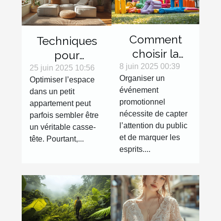
Comment
Techniques
choisir la
pour
meilleure
8 juin 2025 00:39
maximiser
25 juin 2025 10:56
Organiser un
Optimiser l’espace
structure
l'espace dans
événement
dans un petit
gonflable
les petits
promotionnel
appartement peut
pour votre
appartements
nécessite de capter
parfois sembler être
événement
l’attention du public
un véritable casse-
promotionnel
et de marquer les
tête. Pourtant,...
esprits....