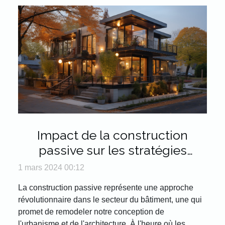
Impact de la construction
passive sur les stratégies
urbaines internationales
1 mars 2024 00:12
La construction passive représente une approche
révolutionnaire dans le secteur du bâtiment, une qui
promet de remodeler notre conception de
l'urbanisme et de l'architecture. À l'heure où les