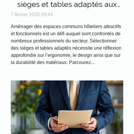
sièges et tables adaptés aux
espaces communs hôteliers
7 février 2026 09:44
Aménager des espaces communs hôteliers attractifs
et fonctionnels est un défi auquel sont confrontés de
nombreux professionnels du secteur. Sélectionner
des sièges et tables adaptés nécessite une réflexion
approfondie sur l’ergonomie, le design ainsi que sur
la durabilité des matériaux. Parcourez...