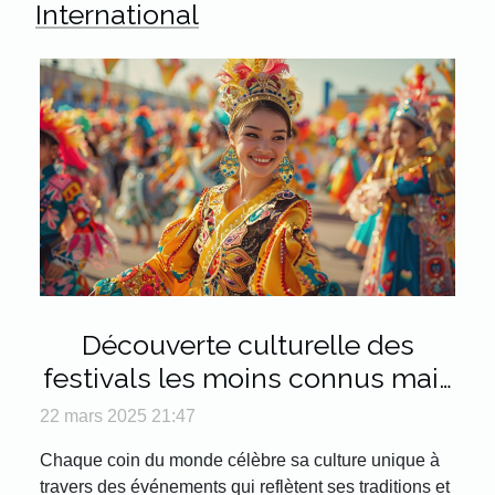
International
Découverte culturelle des
festivals les moins connus mais
incontournables dans le monde
22 mars 2025 21:47
Chaque coin du monde célèbre sa culture unique à
travers des événements qui reflètent ses traditions et