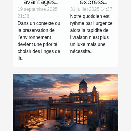
avantages
express
des
devenue
19 septembre 2025
31 juillet 2025 14:37
21:38
Notre quotidien est
certifications
réalité dans le
Dans un contexte où
rythmé par l’urgence
écologiques
Grand Est
la préservation de
alors la rapidité de
pour vos
avec Expras !
l’environnement
livraison n’est plus
linges de lit
devient une priorité,
un luxe mais une
choisir des linges de
nécessité...
lit...