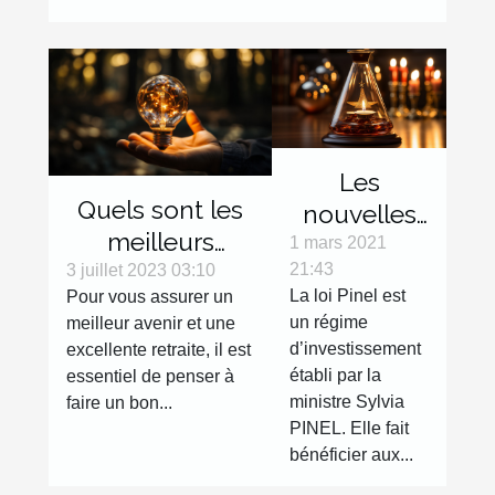
Les
Quels sont les
nouvelles
meilleurs
tendances
1 mars 2021
investissements
21:43
3 juillet 2023 03:10
de la loi
La loi Pinel est
Pour vous assurer un
en 2023 ?
Pinel en
un régime
meilleur avenir et une
2021
d’investissement
excellente retraite, il est
établi par la
essentiel de penser à
ministre Sylvia
faire un bon...
PINEL. Elle fait
bénéficier aux...