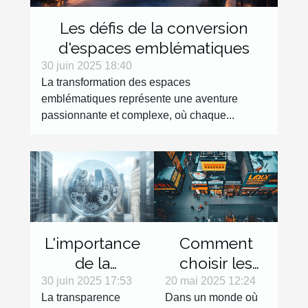
Les défis de la conversion
d'espaces emblématiques
30 juin 2025 18:40
La transformation des espaces
emblématiques représente une aventure
passionnante et complexe, où chaque...
L'importance
Comment
de la
choisir les
transparence
services
30 juin 2025 17:53
20 mai 2025 12:24
La transparence
Dans un monde où
dans la
locaux les