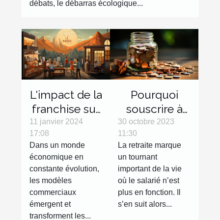
débats, le débarras écologique...
L'impact de la
Pourquoi
franchise sur
souscrire à
l'économie
une
11 janvier 2024
30 octobre 2023
17:08
11:30
locale
assurance
Dans un monde
La retraite marque
retraite ?
économique en
un tournant
constante évolution,
important de la vie
les modèles
où le salarié n’est
commerciaux
plus en fonction. Il
émergent et
s’en suit alors...
transforment les...