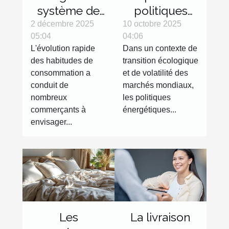
système de
politiques
paiement
énergétiques
2 décembre 2025
10 octobre 2025
05:04
04:06
fractionné :
sur les prix de
L'évolution rapide
Dans un contexte de
bénéfices et
l'électricité en
des habitudes de
transition écologique
risques
Europe
consommation a
et de volatilité des
conduit de
marchés mondiaux,
nombreux
les politiques
commerçants à
énergétiques...
envisager...
Les
La livraison