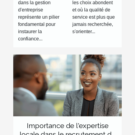
dans la gestion
les choix abondent
gestion
mieux notés
d'entreprise
et où la qualité de
d'entreprise
pour vos
représente un pilier
service est plus que
besoins
fondamental pour
jamais recherchée,
quotidiens
instaurer la
s'orienter...
confiance...
Importance de l'expertise
locale dans le recrutement de