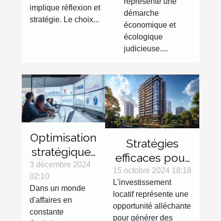
besoins
représente une
immobilier
implique réflexion et
démarche
neuf
stratégie. Le choix...
économique et
écologique
judicieuse....
Optimisation
Stratégies
stratégique :
efficaces pour
exploiter les
3 décembre 2024
optimiser la
15 octobre 2024 18:18
02:10
données
L'investissement
rentabilité
Dans un monde
d'entreprises
locatif représente une
d'un
d'affaires en
opportunité alléchante
pour croître
constante
investissement
pour générer des