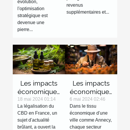
évolution,
locatif
revenus
l'optimisation
supplémentaires et...
stratégique est
devenue une
pierre...
Les impacts
Les impacts
économiques
économiques
de la
du secteur de
18 mai 2024 01:14
6 mai 2024 02:46
La légalisation du
Dans le tissu
légalisation
la détective
CBD en France, un
économique d'une
du CBD sur le
privé sur les
sujet d'actualité
ville comme Annecy,
marché
entreprises
brûlant, a ouvert la
chaque secteur