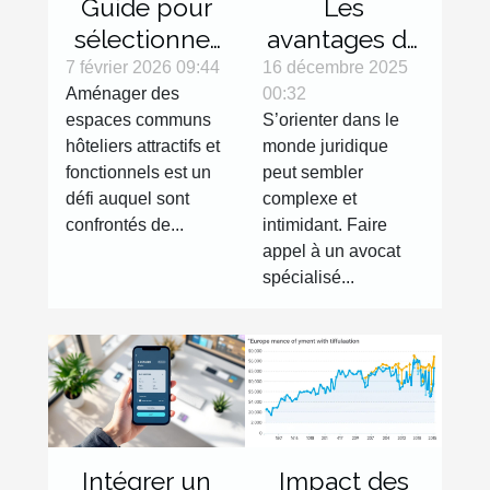
Guide pour
Les
sélectionner
avantages de
des sièges et
consulter un
7 février 2026 09:44
16 décembre 2025
Aménager des
00:32
tables
avocat
espaces communs
S’orienter dans le
adaptés aux
spécialisé
hôteliers attractifs et
monde juridique
espaces
fonctionnels est un
peut sembler
communs
défi auquel sont
complexe et
hôteliers
confrontés de...
intimidant. Faire
appel à un avocat
spécialisé...
Intégrer un
Impact des