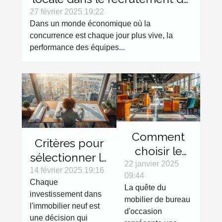
commerciaux
27 février 2025 19:22
Dans un monde économique où la
concurrence est chaque jour plus vive, la
performance des équipes...
Comment
Critères pour
choisir le
sélectionner le
mobilier de
22 janvier 2025
meilleur
14 février 2025 19:16
09:44
bureau
Chaque
emplacement
La quête du
d'occasion
investissement dans
dans un
mobilier de bureau
l'immobilier neuf est
adapté à vos
d'occasion
investissement
une décision qui