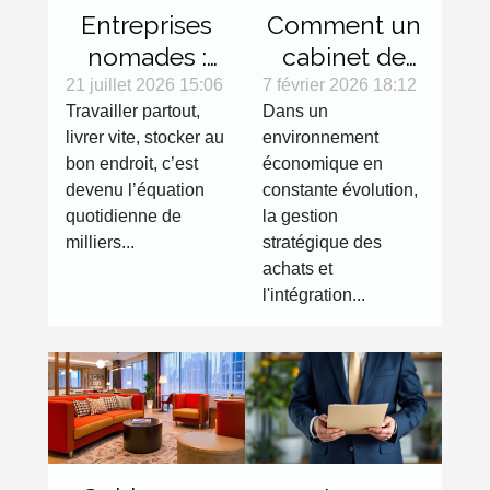
Entreprises
Comment un
nomades :
cabinet de
quand la
conseil
21 juillet 2026 15:06
7 février 2026 18:12
Travailler partout,
Dans un
réservation
renforce
livrer vite, stocker au
environnement
de box
efficacement
bon endroit, c’est
économique en
change la
une stratégie
devenu l’équation
constante évolution,
donne
d'achat et
quotidienne de
la gestion
logistique
RSE ?
milliers...
stratégique des
achats et
l'intégration...