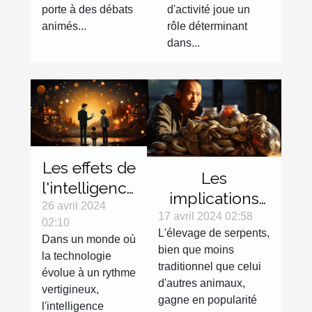
français
locales à
porte à des débats
d'activité joue un
Annecy
animés...
rôle déterminant
dans...
Les effets de
Les
l'intelligence
implications
artificielle
26 avril 2024
économiques
17 avril 2024 02:58
02:10
sur les
L'élevage de serpents,
de l'élevage de
Dans un monde où
petites
bien que moins
serpents pour
la technologie
entreprises
traditionnel que celui
évolue à un rythme
la
d'autres animaux,
en France
vertigineux,
consommation
gagne en popularité
l'intelligence