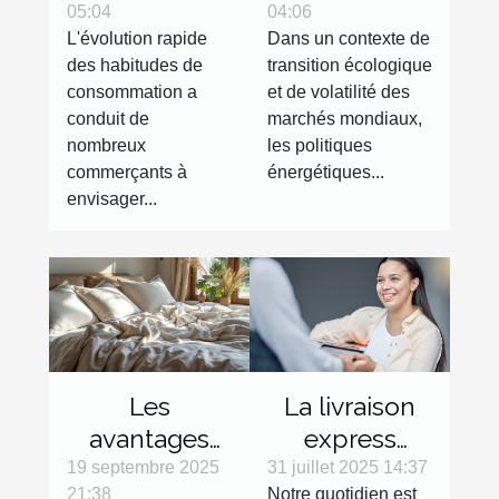
05:04
04:06
fractionné :
sur les prix de
L'évolution rapide
Dans un contexte de
bénéfices et
l'électricité en
des habitudes de
transition écologique
risques
Europe
consommation a
et de volatilité des
conduit de
marchés mondiaux,
nombreux
les politiques
commerçants à
énergétiques...
envisager...
Les
La livraison
avantages
express
des
devenue
19 septembre 2025
31 juillet 2025 14:37
21:38
Notre quotidien est