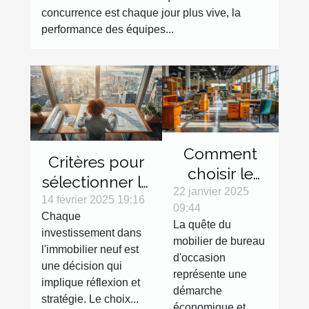
concurrence est chaque jour plus vive, la
performance des équipes...
Comment
Critères pour
choisir le
sélectionner le
mobilier de
22 janvier 2025
meilleur
14 février 2025 19:16
09:44
bureau
Chaque
emplacement
La quête du
d'occasion
investissement dans
dans un
mobilier de bureau
l'immobilier neuf est
adapté à vos
d'occasion
investissement
une décision qui
besoins
représente une
immobilier
implique réflexion et
démarche
neuf
stratégie. Le choix...
économique et