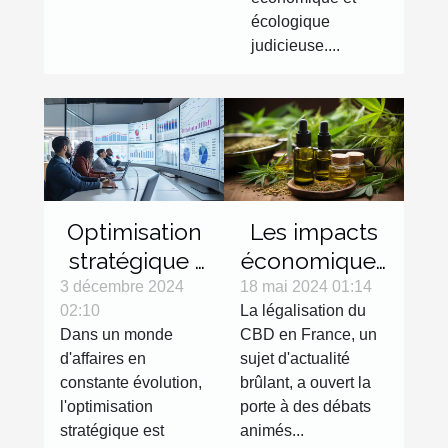
écologique
judicieuse....
Optimisation
Les impacts
stratégique :
économiques
exploiter les
de la
3 décembre 2024
18 mai 2024 01:14
02:10
La légalisation du
données
légalisation
Dans un monde
CBD en France, un
d'entreprises
du CBD sur le
d'affaires en
sujet d'actualité
pour croître
marché
constante évolution,
brûlant, a ouvert la
français
l'optimisation
porte à des débats
stratégique est
animés...