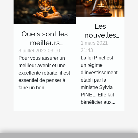
Les
Quels sont les
nouvelles
meilleurs
tendances
1 mars 2021
investissements
21:43
3 juillet 2023 03:10
de la loi
La loi Pinel est
Pour vous assurer un
en 2023 ?
Pinel en
un régime
meilleur avenir et une
2021
d’investissement
excellente retraite, il est
établi par la
essentiel de penser à
ministre Sylvia
faire un bon...
PINEL. Elle fait
bénéficier aux...