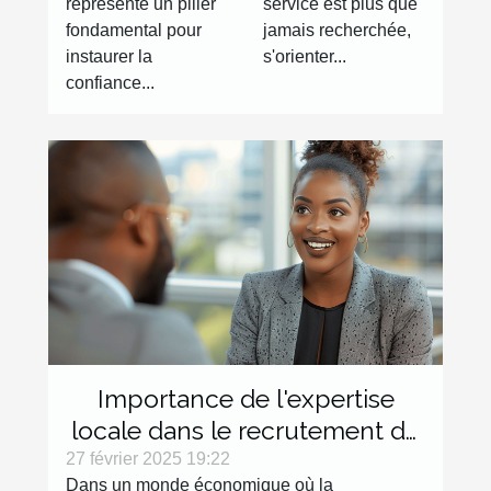
représente un pilier
service est plus que
besoins
fondamental pour
jamais recherchée,
quotidiens
instaurer la
s'orienter...
confiance...
Importance de l'expertise
locale dans le recrutement de
commerciaux
27 février 2025 19:22
Dans un monde économique où la