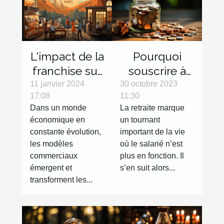
L'impact de la
Pourquoi
franchise sur
souscrire à
l'économie
une
11 janvier 2024
30 octobre 2023
17:08
11:30
locale
assurance
Dans un monde
La retraite marque
retraite ?
économique en
un tournant
constante évolution,
important de la vie
les modèles
où le salarié n’est
commerciaux
plus en fonction. Il
émergent et
s’en suit alors...
transforment les...