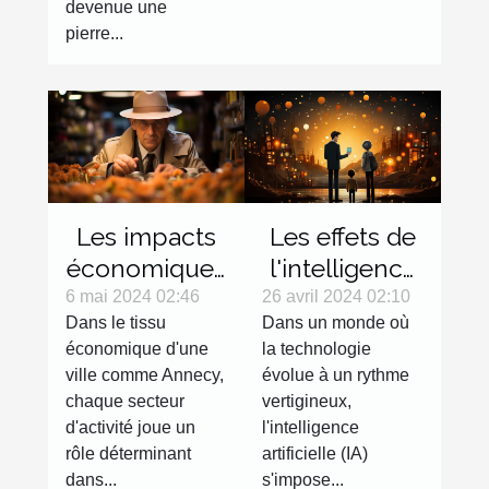
devenue une
pierre...
Les impacts
Les effets de
économiques
l'intelligence
du secteur de
artificielle sur
6 mai 2024 02:46
26 avril 2024 02:10
Dans le tissu
Dans un monde où
la détective
les petites
économique d'une
la technologie
privé sur les
entreprises
ville comme Annecy,
évolue à un rythme
entreprises
en France
chaque secteur
vertigineux,
locales à
d'activité joue un
l'intelligence
Annecy
rôle déterminant
artificielle (IA)
dans...
s'impose...