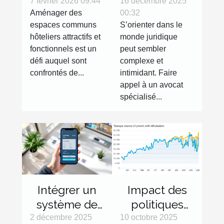
des sièges et
consulter un
7 février 2026 09:44
16 décembre 2025
Aménager des
00:32
tables
avocat
espaces communs
S’orienter dans le
adaptés aux
spécialisé
hôteliers attractifs et
monde juridique
espaces
fonctionnels est un
peut sembler
communs
défi auquel sont
complexe et
hôteliers
confrontés de...
intimidant. Faire
appel à un avocat
spécialisé...
Intégrer un
Impact des
système de
politiques
paiement
énergétiques
2 décembre 2025
10 octobre 2025