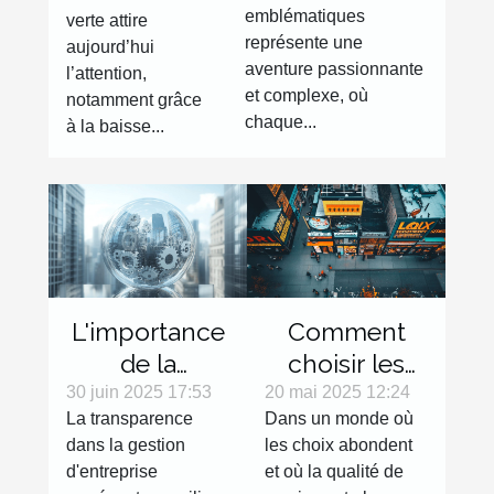
verte
emblématiques
verte attire
représente une
aujourd’hui
aventure passionnante
l’attention,
et complexe, où
notamment grâce
chaque...
à la baisse...
L'importance
Comment
de la
choisir les
transparence
services
30 juin 2025 17:53
20 mai 2025 12:24
La transparence
Dans un monde où
dans la
locaux les
dans la gestion
les choix abondent
gestion
mieux notés
d'entreprise
et où la qualité de
d'entreprise
pour vos