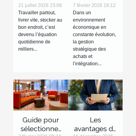
quand la
conseil
21 juillet 2026 15:06
7 février 2026 18:12
Travailler partout,
Dans un
réservation
renforce
livrer vite, stocker au
environnement
de box
efficacement
bon endroit, c’est
économique en
change la
une stratégie
devenu l’équation
constante évolution,
donne
d'achat et
quotidienne de
la gestion
logistique
RSE ?
milliers...
stratégique des
achats et
l'intégration...
Guide pour
Les
sélectionner
avantages de