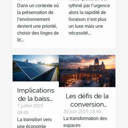
certifications
réalité dans le
Dans un contexte où
rythmé par l’urgence
écologiques
Grand Est
la préservation de
alors la rapidité de
pour vos
avec Expras !
l’environnement
livraison n’est plus
linges de lit
devient une priorité,
un luxe mais une
choisir des linges de
nécessité...
lit...
Implications
Les défis de la
de la baisse
conversion
des coûts
7 juillet 2025
d'espaces
30 juin 2025 18:40
09:48
solaires sur
La transformation des
emblématiques
La transition vers
l'économie
espaces
une économie