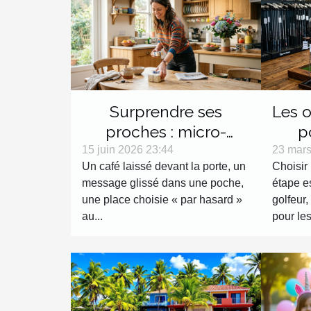
Surprendre ses
Les o
proches : micro-
p
surprises du quotidien
Avant
15 juin 2026 23:44
23 mars
Un café laissé devant la porte, un
Choisir 
message glissé dans une poche,
étape es
une place choisie « par hasard »
golfeur,
au...
pour les