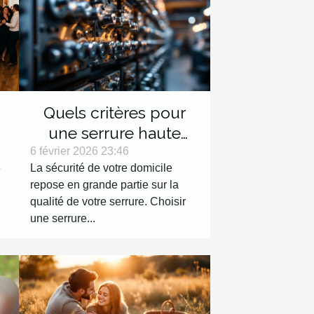
Quels critères pour
une serrure haute
e
sécurité efficace ?
6 février 2026 23:46
e
La sécurité de votre domicile
repose en grande partie sur la
qualité de votre serrure. Choisir
une serrure...