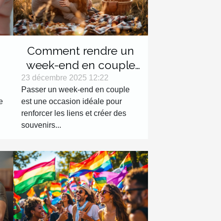
Comment rendre un
week-end en couple
inoubliable ?
23 décembre 2025 12:22
Passer un week-end en couple
s
e
est une occasion idéale pour
renforcer les liens et créer des
souvenirs...