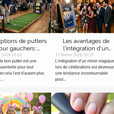
ptions de putters
Les avantages de
our gauchers :
l'intégration d'un
ages et sélection
miroir magique lors d
 2026 20:14
12 février 2026 10:28
le bon putter est une
L’intégration d’un miroir magiqu
célébrations
sentielle pour tout
lors de célébrations est devenue
 et cela l'est d'autant plus
une tendance incontournable
...
pour...