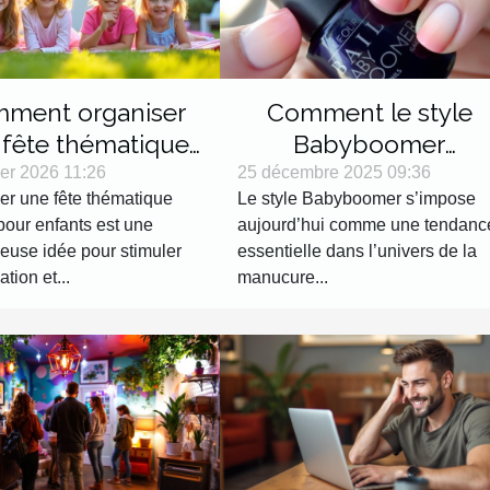
ment organiser
Comment le style
 fête thématique
Babyboomer
rne pour enfants ?
révolutionne-t-il les
ier 2026 11:26
25 décembre 2025 09:36
er une fête thématique
Le style Babyboomer s’impose
tendances manucure
pour enfants est une
aujourd’hui comme une tendanc
?
leuse idée pour stimuler
essentielle dans l’univers de la
ation et...
manucure...