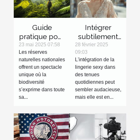
Guide
Intégrer
pratique pour
subtilement
explorer les
la lingerie
23 mai 2025 07:58
28 février 2025
Les réserves
09:03
réserves
sexy dans
naturelles nationales
L'intégration de la
naturelles
des tenues
offrent un spectacle
lingerie sexy dans
nationales
de tous les
unique où la
des tenues
jours
biodiversité
quotidiennes peut
s’exprime dans toute
sembler audacieuse,
sa...
mais elle est en...