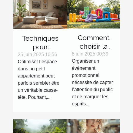
Comment
Techniques
choisir la
pour
meilleure
8 juin 2025 00:39
maximiser
25 juin 2025 10:56
Organiser un
Optimiser l’espace
structure
l'espace dans
événement
dans un petit
gonflable
les petits
promotionnel
appartement peut
pour votre
appartements
nécessite de capter
parfois sembler être
événement
l’attention du public
un véritable casse-
promotionnel
et de marquer les
tête. Pourtant,...
esprits....