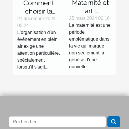
Maternité et
Comment
art :
choisir la
l'expression
bonne tente
25 mars 2024 00:16
21 décembre 2024
La maternité est une
00:24
de la
gonflable
période
L'organisation d'un
grossesse à
pour votre
emblématique dans
événement en plein
travers la
évènement
la vie qui marque
air exige une
photographie
non seulement la
attention particulière,
genèse d'une
spécialement
nouvelle...
lorsqu'il s'agit...