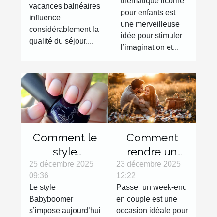
vacances
thématique licorne
vacances balnéaires
enfants ?
balnéaires ?
pour enfants est
influence
une merveilleuse
considérablement la
idée pour stimuler
qualité du séjour....
l’imagination et...
Comment le
Comment
style
rendre un
Babyboomer
week-end en
25 décembre 2025
23 décembre 2025
09:36
12:22
révolutionne-
couple
Le style
Passer un week-end
t-il les
inoubliable ?
Babyboomer
en couple est une
tendances
s’impose aujourd’hui
occasion idéale pour