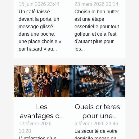
micro-
pour
15 juin 2026 23:44
23 mars 2026 20:14
Un café laissé
Choisir le bon putter
surprises du
gauchers :
devant la porte, un
est une étape
quotidien
Avantages et
message glissé
essentielle pour tout
sélection
dans une poche,
golfeur, et cela l'est
une place choisie «
d'autant plus pour
par hasard » au...
les...
Les
Quels critères
avantages de
pour une
l'intégration
serrure haute
12 février 2026
6 février 2026 23:46
10:28
La sécurité de votre
d'un miroir
sécurité
L’intégration d’un
domicile repose en