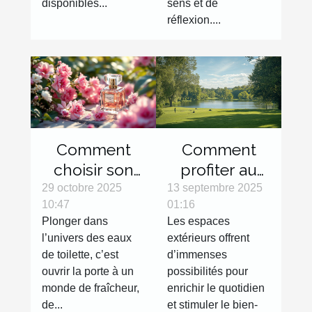
disponibles...
sens et de
réflexion....
Comment
Comment
choisir son
profiter au
eau de
maximum
29 octobre 2025
13 septembre 2025
10:47
01:16
toilette pour
des espaces
Plonger dans
Les espaces
une fraîcheur
extérieurs
l’univers des eaux
extérieurs offrent
durable ?
avec des
de toilette, c’est
d’immenses
activités
ouvrir la porte à un
possibilités pour
variées ?
monde de fraîcheur,
enrichir le quotidien
de...
et stimuler le bien-