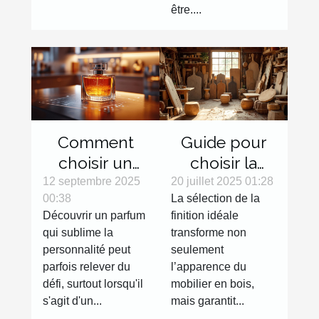
être....
Comment
Guide pour
choisir un
choisir la
parfum en
finition
12 septembre 2025
20 juillet 2025 01:28
00:38
La sélection de la
ligne sans
parfaite pour
Découvrir un parfum
finition idéale
l'essayer ?
votre mobilier
qui sublime la
transforme non
en bois
personnalité peut
seulement
parfois relever du
l’apparence du
défi, surtout lorsqu'il
mobilier en bois,
s'agit d'un...
mais garantit...