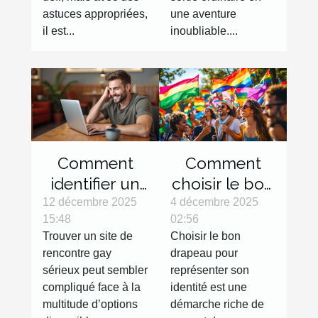
astuces appropriées,
une aventure
il est...
inoubliable....
Comment
Comment
identifier un
choisir le bon
site de
drapeau pour
12 décembre 2025
4 décembre 2025
15:48
02:56
rencontre
représenter
Trouver un site de
Choisir le bon
gay sérieux ?
votre
rencontre gay
drapeau pour
identité?
sérieux peut sembler
représenter son
compliqué face à la
identité est une
multitude d’options
démarche riche de