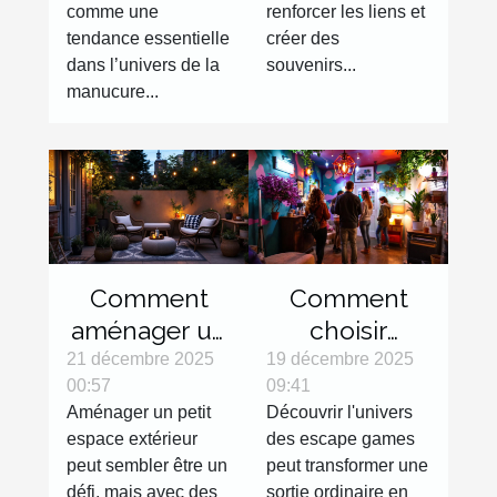
manucures ?
comme une
renforcer les liens et
tendance essentielle
créer des
dans l’univers de la
souvenirs...
manucure...
Comment
Comment
aménager un
choisir
petit espace
l'escape
21 décembre 2025
19 décembre 2025
00:57
09:41
extérieur
game parfait
Aménager un petit
Découvrir l'univers
efficacement
pour votre
espace extérieur
des escape games
?
prochaine
peut sembler être un
peut transformer une
sortie ?
défi, mais avec des
sortie ordinaire en