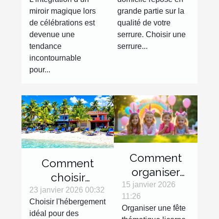
magique lors
efficace ?
miroir magique lors
grande partie sur la
de
de célébrations est
qualité de votre
célébrations
devenue une
serrure. Choisir une
tendance
serrure...
incontournable
pour...
Comment
Comment
organiser
choisir
une fête
15 janvier 2026
l'hébergement
23 janvier 2026 00:32
11:26
thématique
Choisir l'hébergement
idéal pour vos
Organiser une fête
licorne pour
idéal pour des