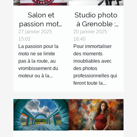
Salon et
Studio photo
passion moto
à Grenoble :
: les objets
réalisez des
27 janvier 2025
20 janvier 2025
15:02
16:40
décoration
clichés de
La passion pour la
Pour immortaliser
qui feront
qualité !
moto ne se limite
des moments
toute la
pas à la route, au
inoubliables avec
différence
vrombissement du
des photos
moteur ou à la...
professionnelles qui
feront toute la...