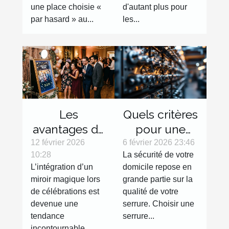
une place choisie «
d'autant plus pour
par hasard » au...
les...
Les
Quels critères
avantages de
pour une
l'intégration
serrure haute
12 février 2026
6 février 2026 23:46
10:28
La sécurité de votre
d'un miroir
sécurité
L’intégration d’un
domicile repose en
magique lors
efficace ?
miroir magique lors
grande partie sur la
de
de célébrations est
qualité de votre
célébrations
devenue une
serrure. Choisir une
tendance
serrure...
incontournable