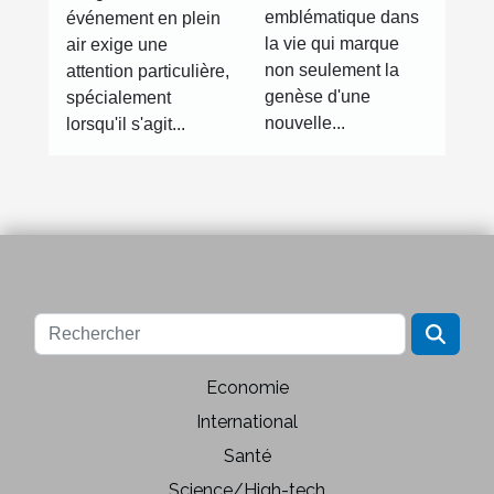
grossesse à
pour votre
emblématique dans
événement en plein
travers la
évènement
la vie qui marque
air exige une
photographie
non seulement la
attention particulière,
genèse d'une
spécialement
nouvelle...
lorsqu'il s'agit...
Economie
International
Santé
Science/High-tech