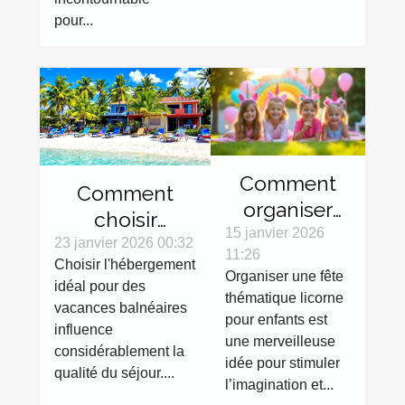
pour...
Comment
Comment
organiser
choisir
une fête
15 janvier 2026
l'hébergement
23 janvier 2026 00:32
11:26
thématique
Choisir l'hébergement
idéal pour vos
Organiser une fête
licorne pour
idéal pour des
vacances
thématique licorne
vacances balnéaires
enfants ?
balnéaires ?
pour enfants est
influence
une merveilleuse
considérablement la
idée pour stimuler
qualité du séjour....
l’imagination et...