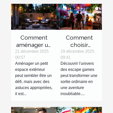
Comment
Comment
aménager un
choisir
petit espace
l'escape
21 décembre 2025
19 décembre 2025
00:57
09:41
extérieur
game parfait
Aménager un petit
Découvrir l'univers
efficacement
pour votre
espace extérieur
des escape games
?
prochaine
peut sembler être un
peut transformer une
sortie ?
défi, mais avec des
sortie ordinaire en
astuces appropriées,
une aventure
il est...
inoubliable....