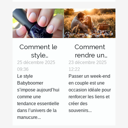
Comment le
Comment
style
rendre un
Babyboomer
week-end en
25 décembre 2025
23 décembre 2025
09:36
12:22
révolutionne-
couple
Le style
Passer un week-end
t-il les
inoubliable ?
Babyboomer
en couple est une
tendances
s’impose aujourd’hui
occasion idéale pour
manucures ?
comme une
renforcer les liens et
tendance essentielle
créer des
dans l’univers de la
souvenirs...
manucure...