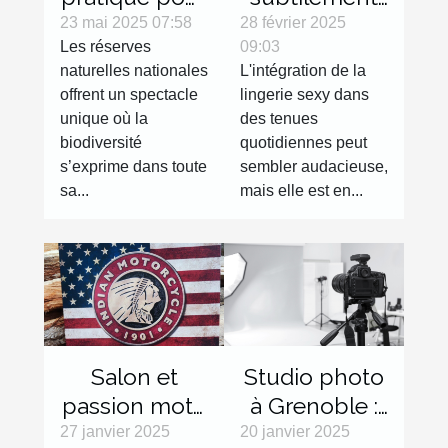
explorer les
la lingerie
23 mai 2025 07:58
28 février 2025
Les réserves
09:03
réserves
sexy dans
naturelles nationales
L'intégration de la
naturelles
des tenues
offrent un spectacle
lingerie sexy dans
nationales
de tous les
unique où la
des tenues
jours
biodiversité
quotidiennes peut
s’exprime dans toute
sembler audacieuse,
sa...
mais elle est en...
Salon et
Studio photo
passion moto
à Grenoble :
: les objets
réalisez des
27 janvier 2025
20 janvier 2025