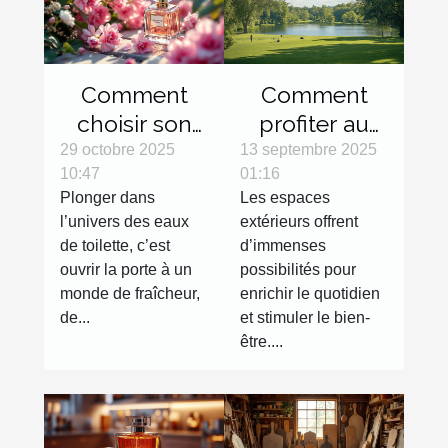
Comment
Comment
choisir son
profiter au
eau de
maximum
29 octobre 2025
13 septembre 2025
10:47
01:16
toilette pour
des espaces
Plonger dans
Les espaces
une fraîcheur
extérieurs
l’univers des eaux
extérieurs offrent
durable ?
avec des
de toilette, c’est
d’immenses
activités
ouvrir la porte à un
possibilités pour
variées ?
monde de fraîcheur,
enrichir le quotidien
de...
et stimuler le bien-
être....