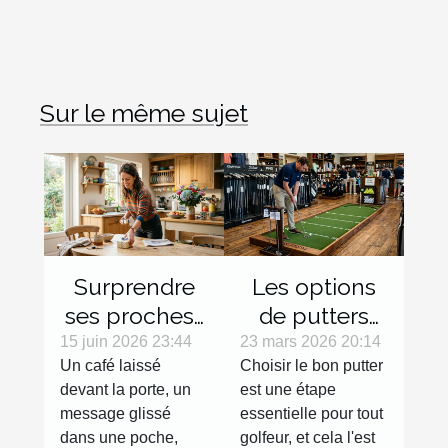
Sur le même sujet
Surprendre
Les options
ses proches :
de putters
micro-
pour
15 juin 2026 23:44
23 mars 2026 20:14
Un café laissé
Choisir le bon putter
surprises du
gauchers :
devant la porte, un
est une étape
quotidien
Avantages et
message glissé
essentielle pour tout
sélection
dans une poche,
golfeur, et cela l'est