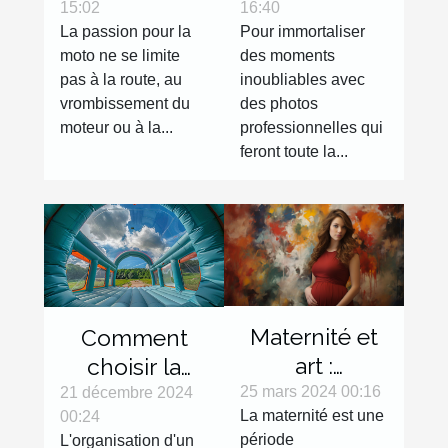
15:02
16:40
décoration
clichés de
La passion pour la
Pour immortaliser
qui feront
qualité !
moto ne se limite
des moments
toute la
pas à la route, au
inoubliables avec
différence
vrombissement du
des photos
moteur ou à la...
professionnelles qui
feront toute la...
Maternité et
Comment
art :
choisir la
l'expression
bonne tente
25 mars 2024 00:16
21 décembre 2024
La maternité est une
00:24
de la
gonflable
période
L'organisation d'un