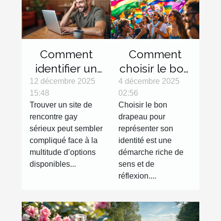
Comment
Comment
identifier un
choisir le bon
site de
drapeau pour
12 décembre 2025
4 décembre 2025
15:48
02:56
rencontre
représenter
Trouver un site de
Choisir le bon
gay sérieux ?
votre
rencontre gay
drapeau pour
identité?
sérieux peut sembler
représenter son
compliqué face à la
identité est une
multitude d’options
démarche riche de
disponibles...
sens et de
réflexion....