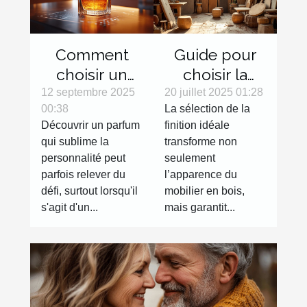
Comment
Guide pour
choisir un
choisir la
parfum en
finition
12 septembre 2025
20 juillet 2025 01:28
00:38
La sélection de la
ligne sans
parfaite pour
Découvrir un parfum
finition idéale
l'essayer ?
votre mobilier
qui sublime la
transforme non
en bois
personnalité peut
seulement
parfois relever du
l’apparence du
défi, surtout lorsqu'il
mobilier en bois,
s'agit d'un...
mais garantit...