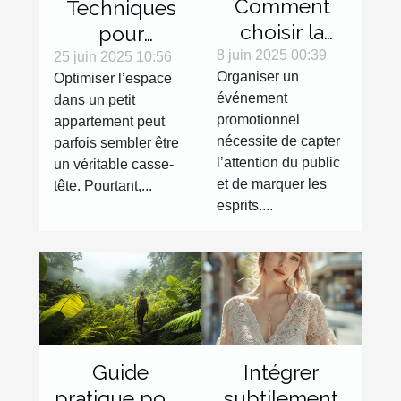
Comment
Techniques
choisir la
pour
meilleure
8 juin 2025 00:39
maximiser
25 juin 2025 10:56
Organiser un
Optimiser l’espace
structure
l'espace dans
événement
dans un petit
gonflable
les petits
promotionnel
appartement peut
pour votre
appartements
nécessite de capter
parfois sembler être
événement
l’attention du public
un véritable casse-
promotionnel
et de marquer les
tête. Pourtant,...
esprits....
Guide
Intégrer
pratique pour
subtilement