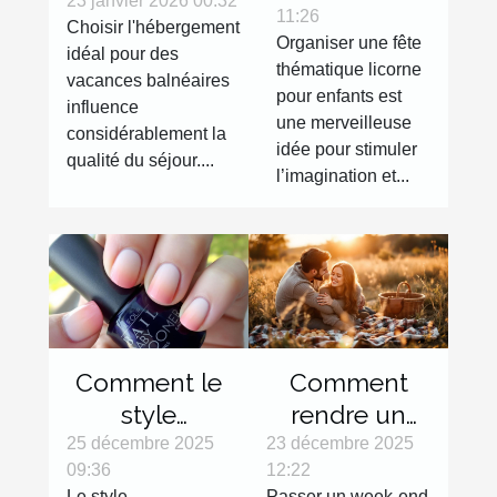
l'hébergement
23 janvier 2026 00:32
11:26
thématique
Choisir l'hébergement
idéal pour vos
Organiser une fête
licorne pour
idéal pour des
vacances
thématique licorne
vacances balnéaires
enfants ?
balnéaires ?
pour enfants est
influence
une merveilleuse
considérablement la
idée pour stimuler
qualité du séjour....
l’imagination et...
Comment le
Comment
style
rendre un
Babyboomer
week-end en
25 décembre 2025
23 décembre 2025
09:36
12:22
révolutionne-
couple
Le style
Passer un week-end