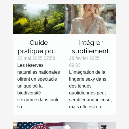
Guide
Intégrer
pratique pour
subtilement
explorer les
la lingerie
23 mai 2025 07:58
28 février 2025
Les réserves
09:03
réserves
sexy dans
naturelles nationales
L'intégration de la
naturelles
des tenues
offrent un spectacle
lingerie sexy dans
nationales
de tous les
unique où la
des tenues
jours
biodiversité
quotidiennes peut
s’exprime dans toute
sembler audacieuse,
sa...
mais elle est en...