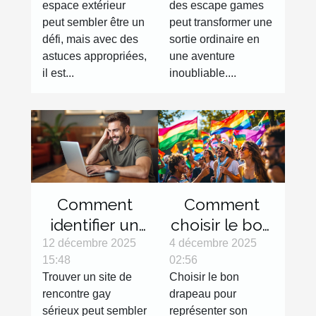
espace extérieur
des escape games
?
prochaine
peut sembler être un
peut transformer une
sortie ?
défi, mais avec des
sortie ordinaire en
astuces appropriées,
une aventure
il est...
inoubliable....
Comment
Comment
identifier un
choisir le bon
site de
drapeau pour
12 décembre 2025
4 décembre 2025
15:48
02:56
rencontre
représenter
Trouver un site de
Choisir le bon
gay sérieux ?
votre
rencontre gay
drapeau pour
identité?
sérieux peut sembler
représenter son