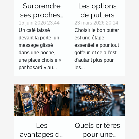
Surprendre
Les options
ses proches :
de putters
micro-
pour
15 juin 2026 23:44
23 mars 2026 20:14
Un café laissé
Choisir le bon putter
surprises du
gauchers :
devant la porte, un
est une étape
quotidien
Avantages et
message glissé
essentielle pour tout
sélection
dans une poche,
golfeur, et cela l'est
une place choisie «
d'autant plus pour
par hasard » au...
les...
Les
Quels critères
avantages de
pour une