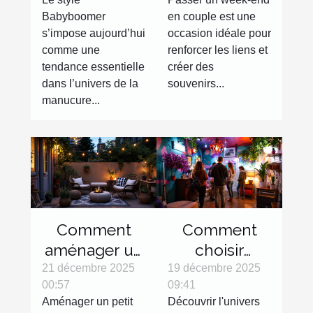
t-il les
inoubliable ?
Babyboomer
en couple est une
tendances
s’impose aujourd’hui
occasion idéale pour
manucures ?
comme une
renforcer les liens et
tendance essentielle
créer des
dans l’univers de la
souvenirs...
manucure...
Comment
Comment
aménager un
choisir
petit espace
l'escape
21 décembre 2025
19 décembre 2025
00:57
09:41
extérieur
game parfait
Aménager un petit
Découvrir l'univers
efficacement
pour votre