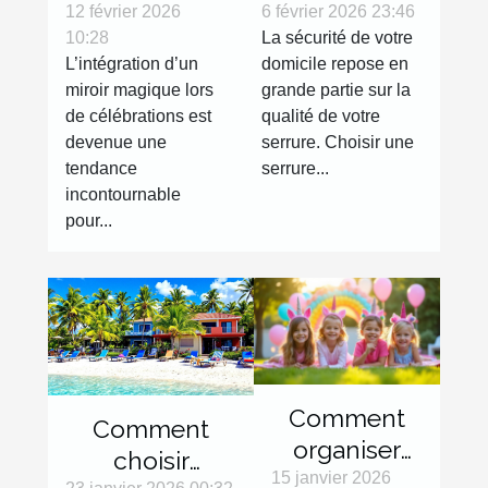
l'intégration
serrure haute
12 février 2026
6 février 2026 23:46
10:28
La sécurité de votre
d'un miroir
sécurité
L’intégration d’un
domicile repose en
magique lors
efficace ?
miroir magique lors
grande partie sur la
de
de célébrations est
qualité de votre
célébrations
devenue une
serrure. Choisir une
tendance
serrure...
incontournable
pour...
Comment
Comment
organiser
choisir
une fête
15 janvier 2026