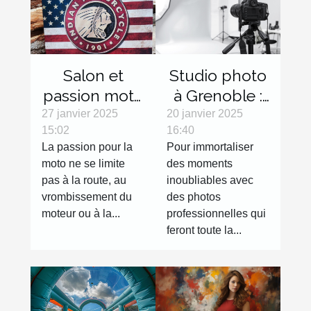
Salon et
Studio photo
passion moto
à Grenoble :
: les objets
réalisez des
27 janvier 2025
20 janvier 2025
15:02
16:40
décoration
clichés de
La passion pour la
Pour immortaliser
qui feront
qualité !
moto ne se limite
des moments
toute la
pas à la route, au
inoubliables avec
différence
vrombissement du
des photos
moteur ou à la...
professionnelles qui
feront toute la...