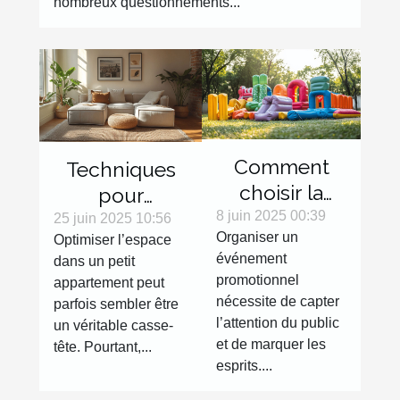
nombreux questionnements...
Comment
Techniques
choisir la
pour
meilleure
8 juin 2025 00:39
maximiser
25 juin 2025 10:56
Organiser un
Optimiser l’espace
structure
l'espace dans
événement
dans un petit
gonflable
les petits
promotionnel
appartement peut
pour votre
appartements
nécessite de capter
parfois sembler être
événement
l’attention du public
un véritable casse-
promotionnel
et de marquer les
tête. Pourtant,...
esprits....