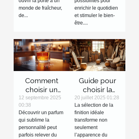
activités
ouvrir la porte à un
possibilités pour
variées ?
monde de fraîcheur,
enrichir le quotidien
de...
et stimuler le bien-
être....
Comment
Guide pour
choisir un
choisir la
parfum en
finition
12 septembre 2025
20 juillet 2025 01:28
00:38
La sélection de la
ligne sans
parfaite pour
Découvrir un parfum
finition idéale
l'essayer ?
votre mobilier
qui sublime la
transforme non
en bois
personnalité peut
seulement
parfois relever du
l’apparence du