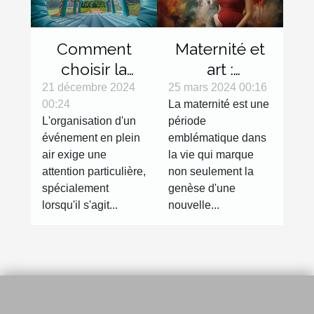
Maternité et
Comment
art :
choisir la
l'expression
bonne tente
25 mars 2024 00:16
21 décembre 2024
La maternité est une
00:24
de la
gonflable
période
L'organisation d'un
grossesse à
pour votre
emblématique dans
événement en plein
travers la
évènement
la vie qui marque
air exige une
photographie
non seulement la
attention particulière,
genèse d'une
spécialement
nouvelle...
lorsqu'il s'agit...