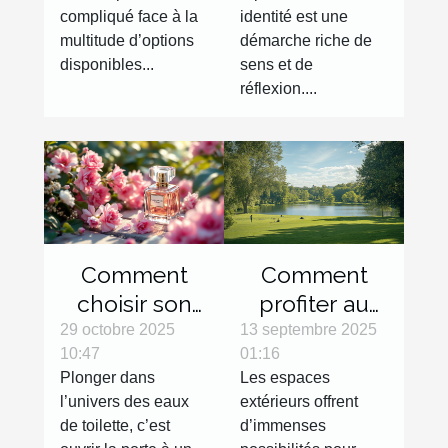
compliqué face à la
identité est une
multitude d’options
démarche riche de
disponibles...
sens et de
réflexion....
Comment
Comment
choisir son
profiter au
eau de
maximum
29 octobre 2025
13 septembre 2025
10:47
01:16
toilette pour
des espaces
Plonger dans
Les espaces
une fraîcheur
extérieurs
l’univers des eaux
extérieurs offrent
durable ?
avec des
de toilette, c’est
d’immenses