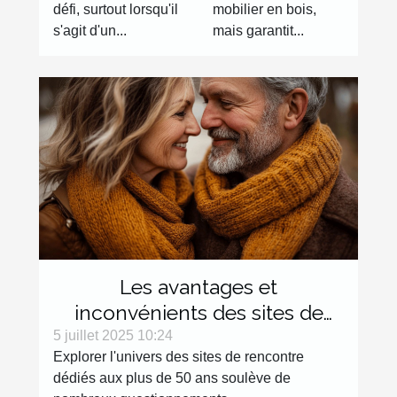
défi, surtout lorsqu'il
mobilier en bois,
s'agit d'un...
mais garantit...
Les avantages et
inconvénients des sites de
rencontre dédiés aux plus de
5 juillet 2025 10:24
Explorer l'univers des sites de rencontre
50 ans
dédiés aux plus de 50 ans soulève de