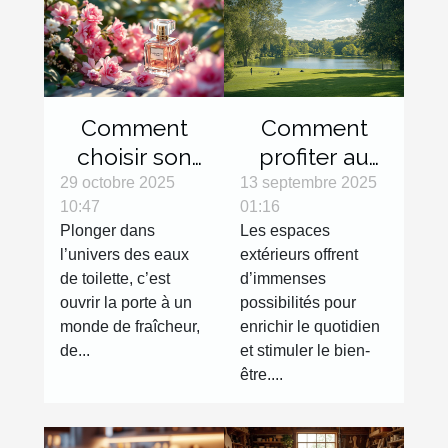
Comment
Comment
choisir son
profiter au
eau de
maximum
29 octobre 2025
13 septembre 2025
10:47
01:16
toilette pour
des espaces
Plonger dans
Les espaces
une fraîcheur
extérieurs
l’univers des eaux
extérieurs offrent
durable ?
avec des
de toilette, c’est
d’immenses
activités
ouvrir la porte à un
possibilités pour
variées ?
monde de fraîcheur,
enrichir le quotidien
de...
et stimuler le bien-
être....