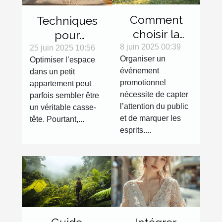
Comment
Techniques
choisir la
pour
meilleure
8 juin 2025 00:39
maximiser
25 juin 2025 10:56
Organiser un
Optimiser l’espace
structure
l'espace dans
événement
dans un petit
gonflable
les petits
promotionnel
appartement peut
pour votre
appartements
nécessite de capter
parfois sembler être
événement
l’attention du public
un véritable casse-
promotionnel
et de marquer les
tête. Pourtant,...
esprits....