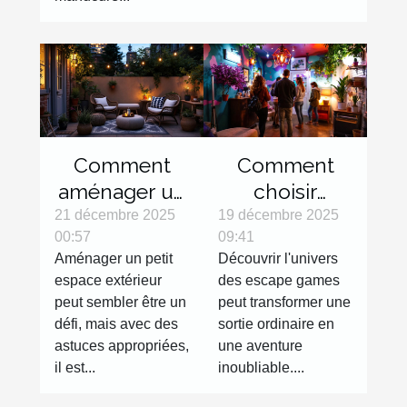
Comment
Comment
aménager un
choisir
petit espace
l'escape
21 décembre 2025
19 décembre 2025
00:57
09:41
extérieur
game parfait
Aménager un petit
Découvrir l'univers
efficacement
pour votre
espace extérieur
des escape games
?
prochaine
peut sembler être un
peut transformer une
sortie ?
défi, mais avec des
sortie ordinaire en
astuces appropriées,
une aventure
il est...
inoubliable....