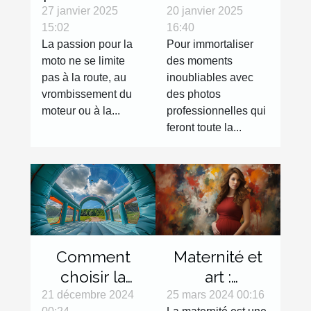
: les objets
réalisez des
27 janvier 2025
20 janvier 2025
15:02
16:40
décoration
clichés de
La passion pour la
Pour immortaliser
qui feront
qualité !
moto ne se limite
des moments
toute la
pas à la route, au
inoubliables avec
différence
vrombissement du
des photos
moteur ou à la...
professionnelles qui
feront toute la...
Maternité et
Comment
art :
choisir la
l'expression
bonne tente
25 mars 2024 00:16
21 décembre 2024