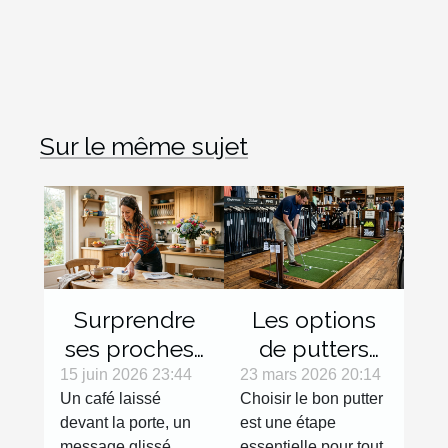
Sur le même sujet
Surprendre
Les options
ses proches :
de putters
micro-
pour
15 juin 2026 23:44
23 mars 2026 20:14
Un café laissé
Choisir le bon putter
surprises du
gauchers :
devant la porte, un
est une étape
quotidien
Avantages et
message glissé
essentielle pour tout