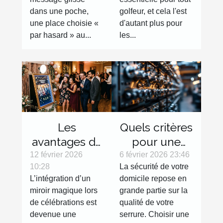
sélection
dans une poche,
golfeur, et cela l'est
une place choisie «
d'autant plus pour
par hasard » au...
les...
Les
Quels critères
avantages de
pour une
l'intégration
serrure haute
12 février 2026
6 février 2026 23:46
10:28
La sécurité de votre
d'un miroir
sécurité
L’intégration d’un
domicile repose en
magique lors
efficace ?
miroir magique lors
grande partie sur la
de
de célébrations est
qualité de votre
célébrations
devenue une
serrure. Choisir une