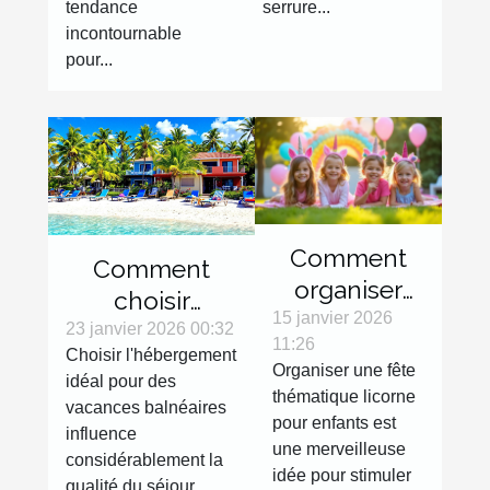
tendance
serrure...
incontournable
pour...
Comment
Comment
organiser
choisir
une fête
15 janvier 2026
l'hébergement
23 janvier 2026 00:32
11:26
thématique
Choisir l'hébergement
idéal pour vos
Organiser une fête
licorne pour
idéal pour des
vacances
thématique licorne
vacances balnéaires
enfants ?
balnéaires ?
pour enfants est
influence
une merveilleuse
considérablement la
idée pour stimuler
qualité du séjour....