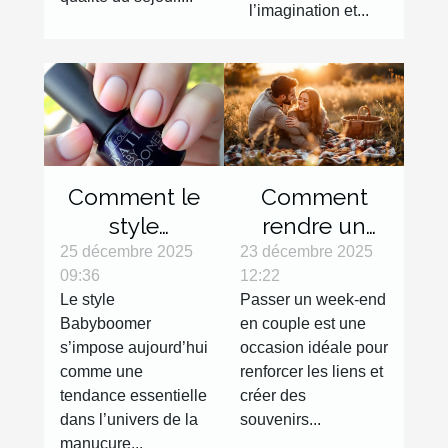
l’imagination et...
Comment le
Comment
style
rendre un
Babyboomer
week-end en
25 décembre 2025
23 décembre 2025
09:36
12:22
révolutionne-
couple
Le style
Passer un week-end
t-il les
inoubliable ?
Babyboomer
en couple est une
tendances
s’impose aujourd’hui
occasion idéale pour
manucures ?
comme une
renforcer les liens et
tendance essentielle
créer des
dans l’univers de la
souvenirs...
manucure...