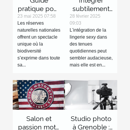
Guide
Intégrer
pratique pour
subtilement
explorer les
la lingerie
23 mai 2025 07:58
28 février 2025
Les réserves
09:03
réserves
sexy dans
naturelles nationales
L'intégration de la
naturelles
des tenues
offrent un spectacle
lingerie sexy dans
nationales
de tous les
unique où la
des tenues
jours
biodiversité
quotidiennes peut
s’exprime dans toute
sembler audacieuse,
sa...
mais elle est en...
Salon et
Studio photo
passion moto
à Grenoble :