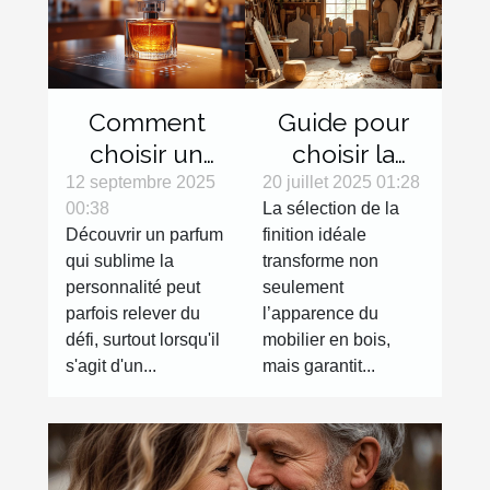
Comment
Guide pour
choisir un
choisir la
parfum en
finition
12 septembre 2025
20 juillet 2025 01:28
00:38
La sélection de la
ligne sans
parfaite pour
Découvrir un parfum
finition idéale
l'essayer ?
votre mobilier
qui sublime la
transforme non
en bois
personnalité peut
seulement
parfois relever du
l’apparence du
défi, surtout lorsqu'il
mobilier en bois,
s'agit d'un...
mais garantit...