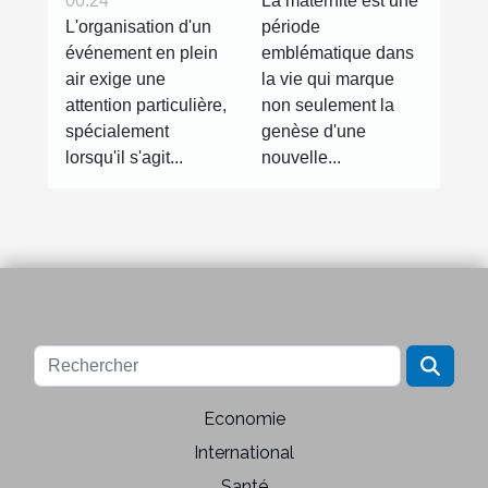
La maternité est une
00:24
de la
gonflable
période
L'organisation d'un
grossesse à
pour votre
emblématique dans
événement en plein
travers la
évènement
la vie qui marque
air exige une
photographie
non seulement la
attention particulière,
genèse d'une
spécialement
nouvelle...
lorsqu'il s'agit...
Economie
International
Santé