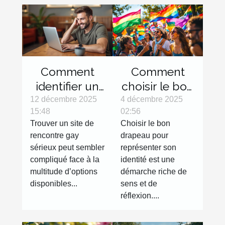
Comment
Comment
identifier un
choisir le bon
site de
drapeau pour
12 décembre 2025
4 décembre 2025
15:48
02:56
rencontre
représenter
Trouver un site de
Choisir le bon
gay sérieux ?
votre
rencontre gay
drapeau pour
identité?
sérieux peut sembler
représenter son
compliqué face à la
identité est une
multitude d’options
démarche riche de
disponibles...
sens et de
réflexion....