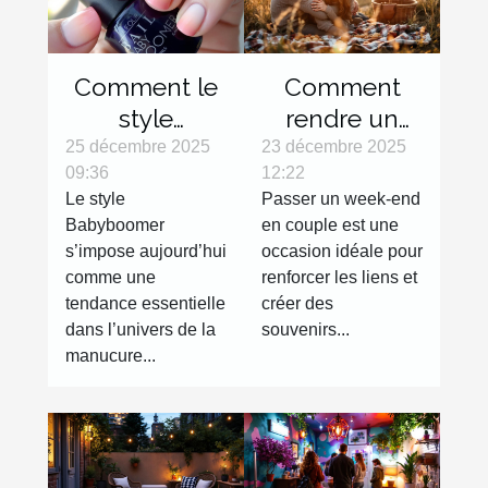
Comment le
Comment
style
rendre un
Babyboomer
week-end en
25 décembre 2025
23 décembre 2025
09:36
12:22
révolutionne-
couple
Le style
Passer un week-end
t-il les
inoubliable ?
Babyboomer
en couple est une
tendances
s’impose aujourd’hui
occasion idéale pour
manucures ?
comme une
renforcer les liens et
tendance essentielle
créer des
dans l’univers de la
souvenirs...
manucure...