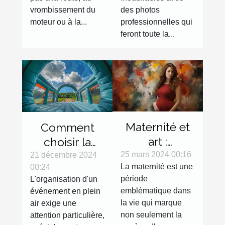
différence
vrombissement du
des photos
moteur ou à la...
professionnelles qui
feront toute la...
Maternité et
Comment
art :
choisir la
l'expression
bonne tente
25 mars 2024 00:16
21 décembre 2024
La maternité est une
00:24
de la
gonflable
période
L'organisation d'un
grossesse à
pour votre
emblématique dans
événement en plein
travers la
évènement
la vie qui marque
air exige une
photographie
non seulement la
attention particulière,