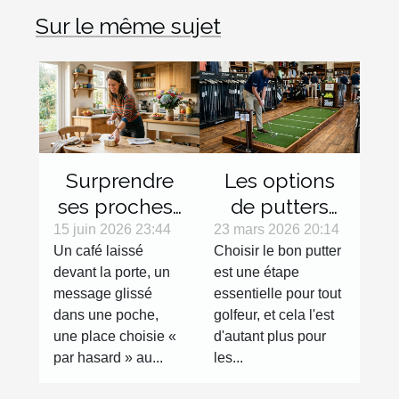
Sur le même sujet
Surprendre
Les options
ses proches :
de putters
micro-
pour
15 juin 2026 23:44
23 mars 2026 20:14
Un café laissé
Choisir le bon putter
surprises du
gauchers :
devant la porte, un
est une étape
quotidien
Avantages et
message glissé
essentielle pour tout
sélection
dans une poche,
golfeur, et cela l'est
une place choisie «
d'autant plus pour
par hasard » au...
les...