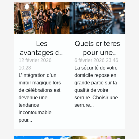
Les
Quels critères
avantages de
pour une
l'intégration
serrure haute
12 février 2026
6 février 2026 23:46
10:28
La sécurité de votre
d'un miroir
sécurité
L’intégration d’un
domicile repose en
magique lors
efficace ?
miroir magique lors
grande partie sur la
de
de célébrations est
qualité de votre
célébrations
devenue une
serrure. Choisir une
tendance
serrure...
incontournable
pour...