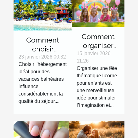
Comment
Comment
organiser
choisir
une fête
15 janvier 2026
l'hébergement
23 janvier 2026 00:32
11:26
thématique
Choisir l'hébergement
idéal pour vos
Organiser une fête
licorne pour
idéal pour des
vacances
thématique licorne
vacances balnéaires
enfants ?
balnéaires ?
pour enfants est
influence
une merveilleuse
considérablement la
idée pour stimuler
qualité du séjour....
l’imagination et...