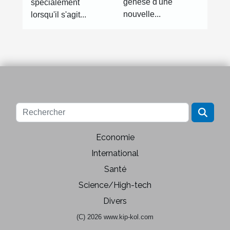
genèse d'une
spécialement
nouvelle...
lorsqu'il s'agit...
Economie
International
Santé
Science/High-tech
Divers
(C) 2026 www.kip-kol.com