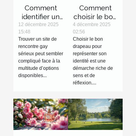
Comment
Comment
identifier un
choisir le bon
site de
drapeau pour
12 décembre 2025
4 décembre 2025
15:48
02:56
rencontre
représenter
Trouver un site de
Choisir le bon
gay sérieux ?
votre
rencontre gay
drapeau pour
identité?
sérieux peut sembler
représenter son
compliqué face à la
identité est une
multitude d’options
démarche riche de
disponibles...
sens et de
réflexion....