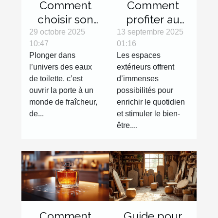
Comment
Comment
choisir son
profiter au
eau de
maximum
29 octobre 2025
13 septembre 2025
10:47
01:16
toilette pour
des espaces
Plonger dans
Les espaces
une fraîcheur
extérieurs
l’univers des eaux
extérieurs offrent
durable ?
avec des
de toilette, c’est
d’immenses
activités
ouvrir la porte à un
possibilités pour
variées ?
monde de fraîcheur,
enrichir le quotidien
de...
et stimuler le bien-
être....
Comment
Guide pour