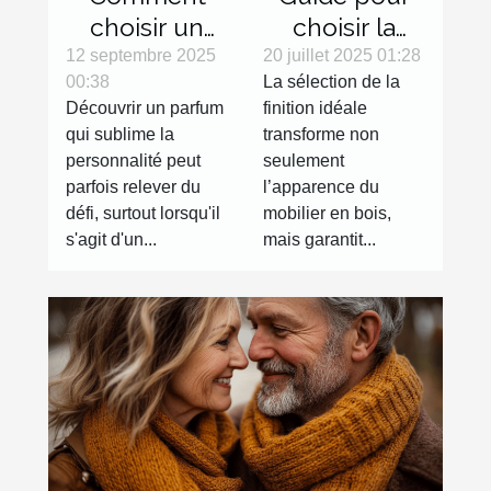
choisir un
choisir la
parfum en
finition
12 septembre 2025
20 juillet 2025 01:28
00:38
La sélection de la
ligne sans
parfaite pour
Découvrir un parfum
finition idéale
l'essayer ?
votre mobilier
qui sublime la
transforme non
en bois
personnalité peut
seulement
parfois relever du
l’apparence du
défi, surtout lorsqu'il
mobilier en bois,
s'agit d'un...
mais garantit...