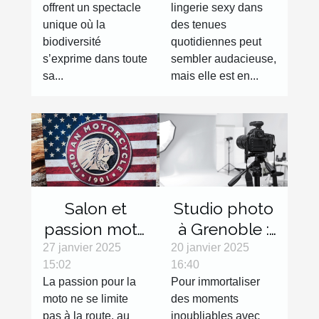
offrent un spectacle
lingerie sexy dans
nationales
de tous les
unique où la
des tenues
jours
biodiversité
quotidiennes peut
s’exprime dans toute
sembler audacieuse,
sa...
mais elle est en...
Salon et
Studio photo
passion moto
à Grenoble :
: les objets
réalisez des
27 janvier 2025
20 janvier 2025
15:02
16:40
décoration
clichés de
La passion pour la
Pour immortaliser
qui feront
qualité !
moto ne se limite
des moments
toute la
pas à la route, au
inoubliables avec