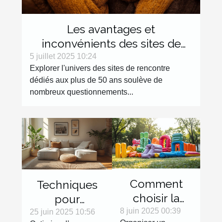
Les avantages et
inconvénients des sites de
rencontre dédiés aux plus de
5 juillet 2025 10:24
Explorer l'univers des sites de rencontre
50 ans
dédiés aux plus de 50 ans soulève de
nombreux questionnements...
Comment
Techniques
choisir la
pour
meilleure
8 juin 2025 00:39
maximiser
25 juin 2025 10:56