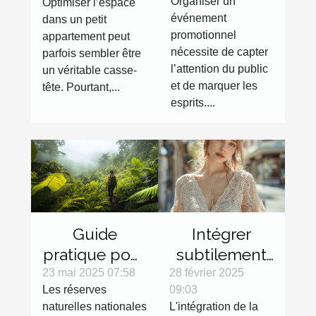
Organiser un
Optimiser l’espace
structure
l'espace dans
événement
dans un petit
gonflable
les petits
promotionnel
appartement peut
pour votre
appartements
nécessite de capter
parfois sembler être
événement
l’attention du public
un véritable casse-
promotionnel
et de marquer les
tête. Pourtant,...
esprits....
Guide
Intégrer
pratique pour
subtilement
explorer les
la lingerie
23 mai 2025 07:58
28 février 2025
Les réserves
09:03
réserves
sexy dans
naturelles nationales
L'intégration de la
naturelles
des tenues