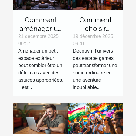
Comment
Comment
aménager un
choisir
petit espace
l'escape
21 décembre 2025
19 décembre 2025
00:57
09:41
extérieur
game parfait
Aménager un petit
Découvrir l'univers
efficacement
pour votre
espace extérieur
des escape games
?
prochaine
peut sembler être un
peut transformer une
sortie ?
défi, mais avec des
sortie ordinaire en
astuces appropriées,
une aventure
il est...
inoubliable....