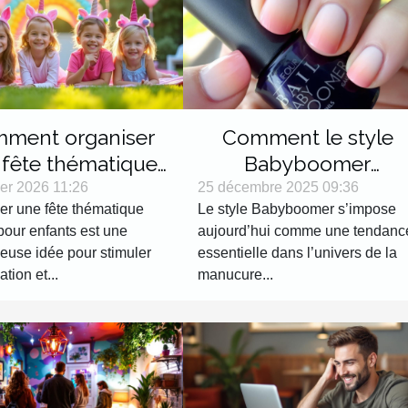
ment organiser
Comment le style
 fête thématique
Babyboomer
rne pour enfants ?
révolutionne-t-il les
ier 2026 11:26
25 décembre 2025 09:36
er une fête thématique
Le style Babyboomer s’impose
tendances manucure
pour enfants est une
aujourd’hui comme une tendanc
?
leuse idée pour stimuler
essentielle dans l’univers de la
ation et...
manucure...