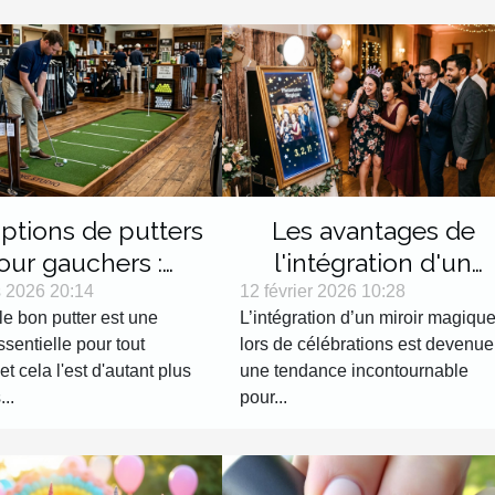
ptions de putters
Les avantages de
our gauchers :
l'intégration d'un
ages et sélection
miroir magique lors d
 2026 20:14
12 février 2026 10:28
le bon putter est une
L’intégration d’un miroir magiqu
célébrations
sentielle pour tout
lors de célébrations est devenue
 et cela l'est d'autant plus
une tendance incontournable
...
pour...