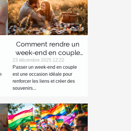
Comment rendre un
week-end en couple
inoubliable ?
23 décembre 2025 12:22
Passer un week-end en couple
s
e
est une occasion idéale pour
renforcer les liens et créer des
souvenirs...