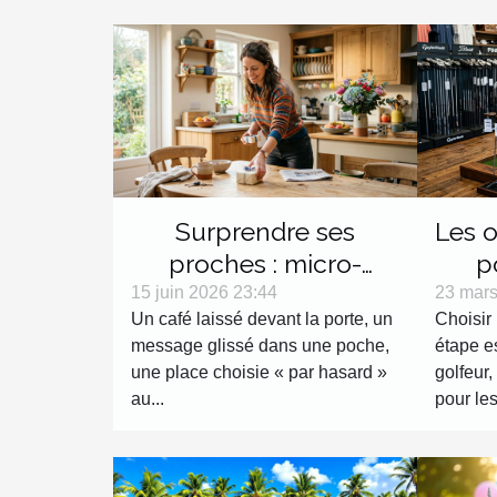
Surprendre ses
Les o
proches : micro-
p
surprises du quotidien
Avant
15 juin 2026 23:44
23 mars
Un café laissé devant la porte, un
Choisir 
message glissé dans une poche,
étape es
une place choisie « par hasard »
golfeur,
au...
pour les