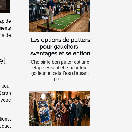
rapide
ements
ans de
Les options de putters
pour gauchers :
Avantages et sélection
el
Choisir le bon putter est une
étape essentielle pour tout
golfeur, et cela l'est d'autant
plus...
o pour
'écran
votre
tions,
tique.