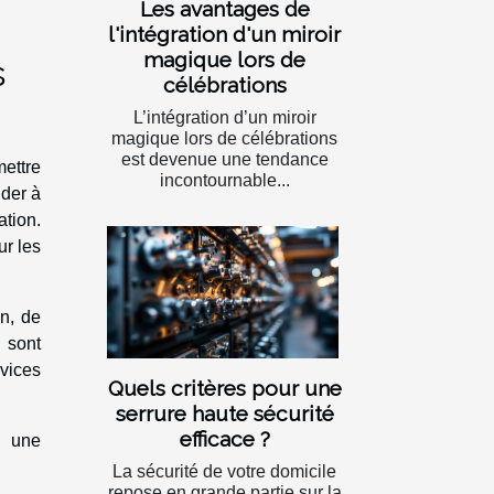
Les avantages de
l'intégration d'un miroir
magique lors de
s
célébrations
L’intégration d’un miroir
magique lors de célébrations
est devenue une tendance
ettre
incontournable...
ider à
ation.
ur les
on, de
 sont
rvices
Quels critères pour une
serrure haute sécurité
efficace ?
, une
La sécurité de votre domicile
repose en grande partie sur la