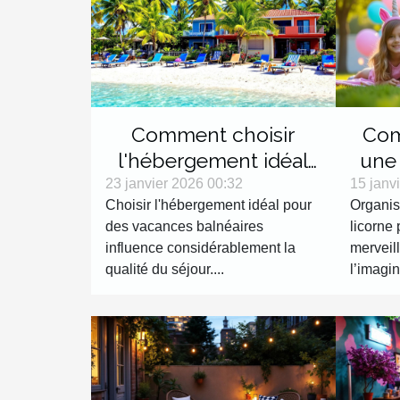
Comment choisir
Com
l'hébergement idéal
une
pour vos vacances
lico
23 janvier 2026 00:32
15 janv
Choisir l'hébergement idéal pour
Organis
balnéaires ?
des vacances balnéaires
licorne 
influence considérablement la
merveil
qualité du séjour....
l’imagin