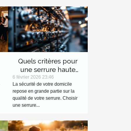
Quels critères pour
une serrure haute
e
sécurité efficace ?
6 février 2026 23:46
e
La sécurité de votre domicile
repose en grande partie sur la
qualité de votre serrure. Choisir
une serrure...