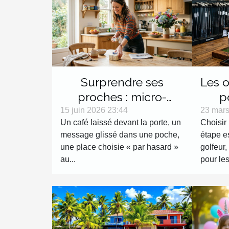
Surprendre ses
Les o
proches : micro-
p
surprises du quotidien
Avant
15 juin 2026 23:44
23 mars
Un café laissé devant la porte, un
Choisir 
message glissé dans une poche,
étape es
une place choisie « par hasard »
golfeur,
au...
pour les