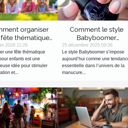
ment organiser
Comment le style
 fête thématique
Babyboomer
rne pour enfants ?
révolutionne-t-il les
ier 2026 11:26
25 décembre 2025 09:36
er une fête thématique
Le style Babyboomer s’impose
tendances manucure
pour enfants est une
aujourd’hui comme une tendanc
?
leuse idée pour stimuler
essentielle dans l’univers de la
ation et...
manucure...