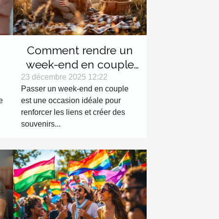
Comment rendre un
week-end en couple
inoubliable ?
23 décembre 2025 12:22
Passer un week-end en couple
s
e
est une occasion idéale pour
renforcer les liens et créer des
souvenirs...