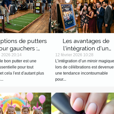
ptions de putters
Les avantages de
our gauchers :
l'intégration d'un
ages et sélection
miroir magique lors d
 2026 20:14
12 février 2026 10:28
le bon putter est une
L’intégration d’un miroir magiqu
célébrations
sentielle pour tout
lors de célébrations est devenue
 et cela l'est d'autant plus
une tendance incontournable
...
pour...