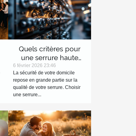
Quels critères pour
une serrure haute
e
sécurité efficace ?
6 février 2026 23:46
e
La sécurité de votre domicile
repose en grande partie sur la
qualité de votre serrure. Choisir
une serrure...