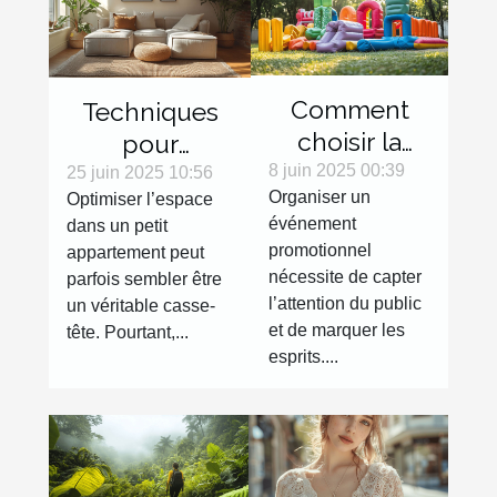
Comment
Techniques
choisir la
pour
meilleure
8 juin 2025 00:39
maximiser
25 juin 2025 10:56
Organiser un
Optimiser l’espace
structure
l'espace dans
événement
dans un petit
gonflable
les petits
promotionnel
appartement peut
pour votre
appartements
nécessite de capter
parfois sembler être
événement
l’attention du public
un véritable casse-
promotionnel
et de marquer les
tête. Pourtant,...
esprits....