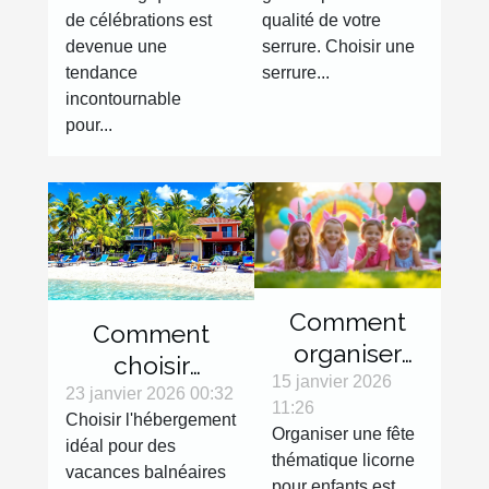
de
de célébrations est
qualité de votre
célébrations
devenue une
serrure. Choisir une
tendance
serrure...
incontournable
pour...
Comment
Comment
organiser
choisir
une fête
15 janvier 2026
l'hébergement
23 janvier 2026 00:32
11:26
thématique
Choisir l'hébergement
idéal pour vos
Organiser une fête
licorne pour
idéal pour des
vacances
thématique licorne
vacances balnéaires
enfants ?
pour enfants est