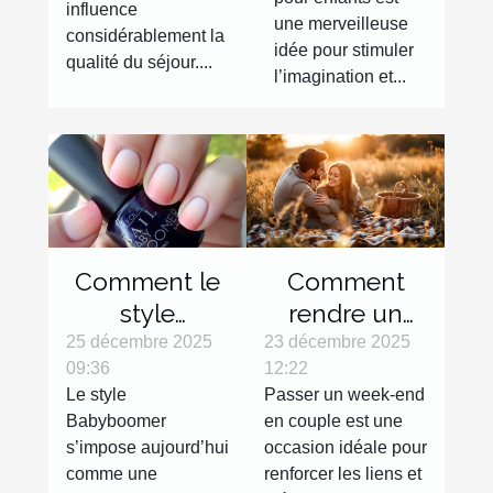
balnéaires ?
influence
une merveilleuse
considérablement la
idée pour stimuler
qualité du séjour....
l’imagination et...
Comment le
Comment
style
rendre un
Babyboomer
week-end en
25 décembre 2025
23 décembre 2025
09:36
12:22
révolutionne-
couple
Le style
Passer un week-end
t-il les
inoubliable ?
Babyboomer
en couple est une
tendances
s’impose aujourd’hui
occasion idéale pour
manucures ?
comme une
renforcer les liens et