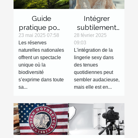
Guide
Intégrer
pratique pour
subtilement
explorer les
la lingerie
23 mai 2025 07:58
28 février 2025
Les réserves
09:03
réserves
sexy dans
naturelles nationales
L'intégration de la
naturelles
des tenues
offrent un spectacle
lingerie sexy dans
nationales
de tous les
unique où la
des tenues
jours
biodiversité
quotidiennes peut
s’exprime dans toute
sembler audacieuse,
sa...
mais elle est en...