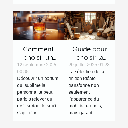
Comment
Guide pour
choisir un
choisir la
parfum en
finition
12 septembre 2025
20 juillet 2025 01:28
00:38
La sélection de la
ligne sans
parfaite pour
Découvrir un parfum
finition idéale
l'essayer ?
votre mobilier
qui sublime la
transforme non
en bois
personnalité peut
seulement
parfois relever du
l’apparence du
défi, surtout lorsqu'il
mobilier en bois,
s'agit d'un...
mais garantit...