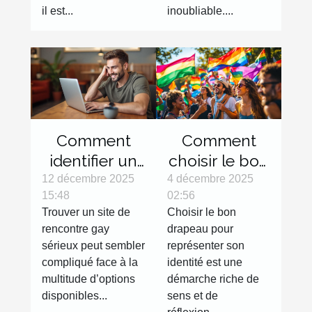
il est...
inoubliable....
Comment
Comment
identifier un
choisir le bon
site de
drapeau pour
12 décembre 2025
4 décembre 2025
15:48
02:56
rencontre
représenter
Trouver un site de
Choisir le bon
gay sérieux ?
votre
rencontre gay
drapeau pour
identité?
sérieux peut sembler
représenter son
compliqué face à la
identité est une
multitude d’options
démarche riche de
disponibles...
sens et de