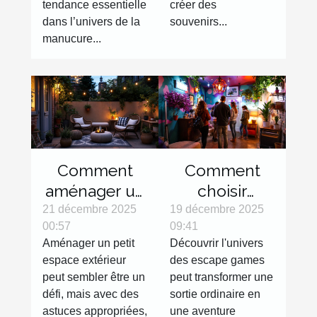
tendance essentielle
créer des
dans l’univers de la
souvenirs...
manucure...
Comment
Comment
aménager un
choisir
petit espace
l'escape
21 décembre 2025
19 décembre 2025
00:57
09:41
extérieur
game parfait
Aménager un petit
Découvrir l'univers
efficacement
pour votre
espace extérieur
des escape games
?
prochaine
peut sembler être un
peut transformer une
sortie ?
défi, mais avec des
sortie ordinaire en
astuces appropriées,
une aventure