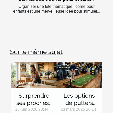
Organiser une fête thématique licorne pour
enfants est une merveilleuse idée pour stimuler...
Sur le même sujet
Surprendre
Les options
ses proches :
de putters
micro-
pour
15 juin 2026 23:44
23 mars 2026 20:14