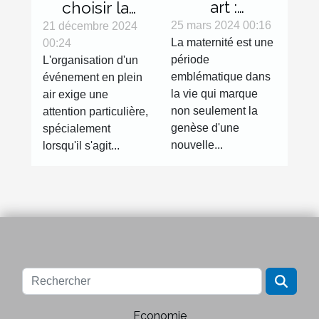
art :
choisir la
l'expression
bonne tente
25 mars 2024 00:16
21 décembre 2024
La maternité est une
00:24
de la
gonflable
période
L'organisation d'un
grossesse à
pour votre
emblématique dans
événement en plein
travers la
évènement
la vie qui marque
air exige une
photographie
non seulement la
attention particulière,
genèse d'une
spécialement
nouvelle...
lorsqu'il s'agit...
Economie