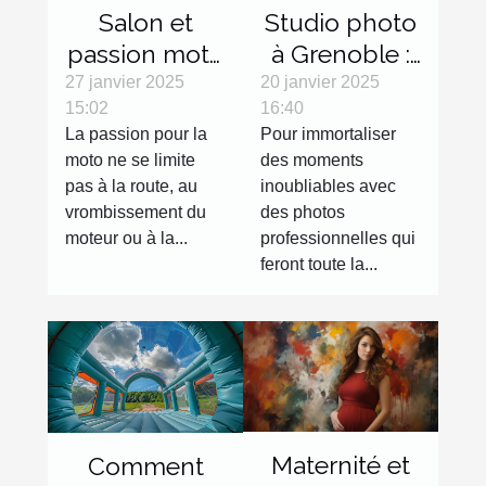
Salon et
Studio photo
passion moto
à Grenoble :
: les objets
réalisez des
27 janvier 2025
20 janvier 2025
15:02
16:40
décoration
clichés de
La passion pour la
Pour immortaliser
qui feront
qualité !
moto ne se limite
des moments
toute la
pas à la route, au
inoubliables avec
différence
vrombissement du
des photos
moteur ou à la...
professionnelles qui
feront toute la...
Maternité et
Comment