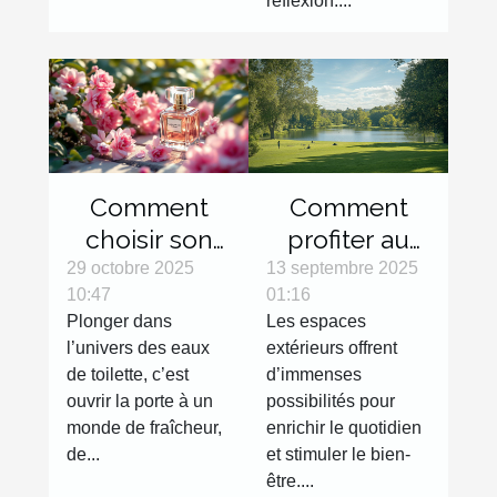
réflexion....
Comment
Comment
choisir son
profiter au
eau de
maximum
29 octobre 2025
13 septembre 2025
10:47
01:16
toilette pour
des espaces
Plonger dans
Les espaces
une fraîcheur
extérieurs
l’univers des eaux
extérieurs offrent
durable ?
avec des
de toilette, c’est
d’immenses
activités
ouvrir la porte à un
possibilités pour
variées ?
monde de fraîcheur,
enrichir le quotidien
de...
et stimuler le bien-
être....