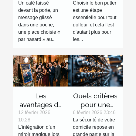
Un café laissé
Choisir le bon putter
surprises du
gauchers :
devant la porte, un
est une étape
quotidien
Avantages et
message glissé
essentielle pour tout
sélection
dans une poche,
golfeur, et cela l'est
une place choisie «
d'autant plus pour
par hasard » au...
les...
Les
Quels critères
avantages de
pour une
l'intégration
serrure haute
12 février 2026
6 février 2026 23:46
10:28
La sécurité de votre
d'un miroir
sécurité
L’intégration d’un
domicile repose en
magique lors
efficace ?
miroir magique lors
grande partie sur la