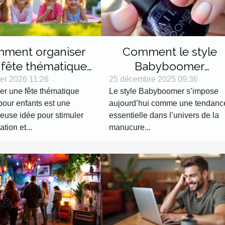
ment organiser
Comment le style
 fête thématique
Babyboomer
rne pour enfants ?
révolutionne-t-il les
ier 2026 11:26
25 décembre 2025 09:36
er une fête thématique
Le style Babyboomer s’impose
tendances manucure
pour enfants est une
aujourd’hui comme une tendanc
?
leuse idée pour stimuler
essentielle dans l’univers de la
ation et...
manucure...