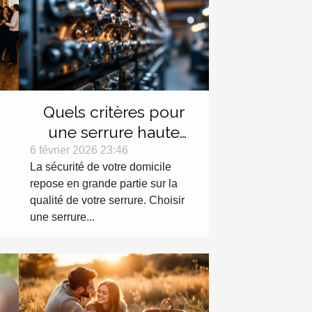
Quels critères pour
une serrure haute
e
sécurité efficace ?
6 février 2026 23:46
e
La sécurité de votre domicile
repose en grande partie sur la
qualité de votre serrure. Choisir
une serrure...