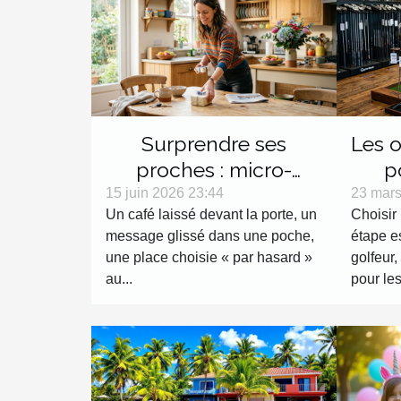
Surprendre ses
Les o
proches : micro-
p
surprises du quotidien
Avant
15 juin 2026 23:44
23 mars
Un café laissé devant la porte, un
Choisir 
message glissé dans une poche,
étape es
une place choisie « par hasard »
golfeur,
au...
pour les