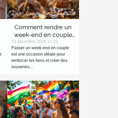
Comment rendre un
week-end en couple
inoubliable ?
23 décembre 2025 12:22
Passer un week-end en couple
s
e
est une occasion idéale pour
renforcer les liens et créer des
souvenirs...