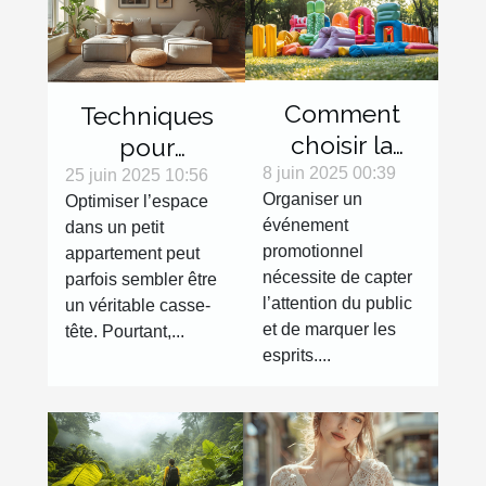
Comment
Techniques
choisir la
pour
meilleure
8 juin 2025 00:39
maximiser
25 juin 2025 10:56
Organiser un
Optimiser l’espace
structure
l'espace dans
événement
dans un petit
gonflable
les petits
promotionnel
appartement peut
pour votre
appartements
nécessite de capter
parfois sembler être
événement
l’attention du public
un véritable casse-
promotionnel
et de marquer les
tête. Pourtant,...
esprits....