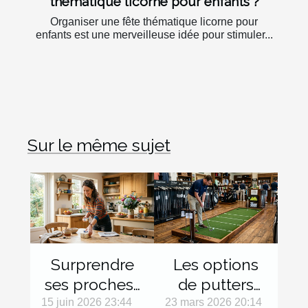
thématique licorne pour enfants ?
Organiser une fête thématique licorne pour
enfants est une merveilleuse idée pour stimuler...
Sur le même sujet
Surprendre
Les options
ses proches :
de putters
micro-
pour
15 juin 2026 23:44
23 mars 2026 20:14