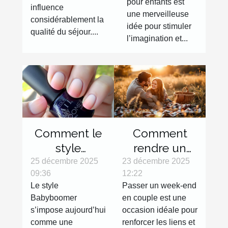
balnéaires ?
pour enfants est
influence
une merveilleuse
considérablement la
idée pour stimuler
qualité du séjour....
l’imagination et...
Comment le
Comment
style
rendre un
Babyboomer
week-end en
25 décembre 2025
23 décembre 2025
09:36
12:22
révolutionne-
couple
Le style
Passer un week-end
t-il les
inoubliable ?
Babyboomer
en couple est une
tendances
s’impose aujourd’hui
occasion idéale pour
manucures ?
comme une
renforcer les liens et