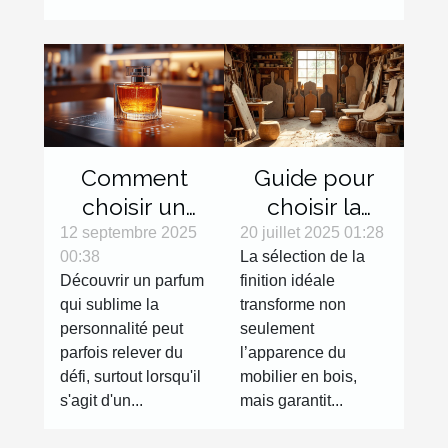
Comment
Guide pour
choisir un
choisir la
parfum en
finition
12 septembre 2025
20 juillet 2025 01:28
00:38
La sélection de la
ligne sans
parfaite pour
Découvrir un parfum
finition idéale
l'essayer ?
votre mobilier
qui sublime la
transforme non
en bois
personnalité peut
seulement
parfois relever du
l’apparence du
défi, surtout lorsqu'il
mobilier en bois,
s'agit d'un...
mais garantit...