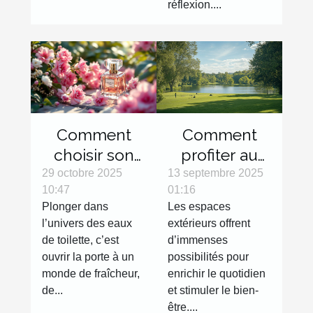
réflexion....
Comment
Comment
choisir son
profiter au
eau de
maximum
29 octobre 2025
13 septembre 2025
10:47
01:16
toilette pour
des espaces
Plonger dans
Les espaces
une fraîcheur
extérieurs
l’univers des eaux
extérieurs offrent
durable ?
avec des
de toilette, c’est
d’immenses
activités
ouvrir la porte à un
possibilités pour
variées ?
monde de fraîcheur,
enrichir le quotidien
de...
et stimuler le bien-
être....