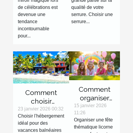
miroir magique lors
grande partie sur la
de
de célébrations est
qualité de votre
célébrations
devenue une
serrure. Choisir une
tendance
serrure...
incontournable
pour...
Comment
Comment
organiser
choisir
une fête
15 janvier 2026
l'hébergement
23 janvier 2026 00:32
11:26
thématique
Choisir l'hébergement
idéal pour vos
Organiser une fête
licorne pour
idéal pour des
vacances
thématique licorne
vacances balnéaires
enfants ?