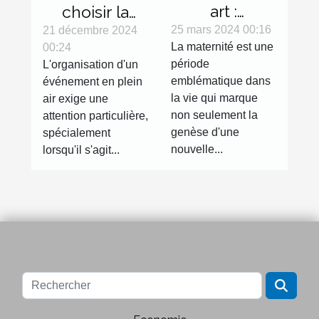
art :
choisir la
l'expression
bonne tente
25 mars 2024 00:16
21 décembre 2024
La maternité est une
00:24
de la
gonflable
période
L'organisation d'un
grossesse à
pour votre
emblématique dans
événement en plein
travers la
évènement
la vie qui marque
air exige une
photographie
non seulement la
attention particulière,
genèse d'une
spécialement
nouvelle...
lorsqu'il s'agit...