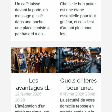
Un café laissé
Choisir le bon putter
surprises du
gauchers :
devant la porte, un
est une étape
quotidien
Avantages et
message glissé
essentielle pour tout
sélection
dans une poche,
golfeur, et cela l'est
une place choisie «
d'autant plus pour
par hasard » au...
les...
Les
Quels critères
avantages de
pour une
l'intégration
serrure haute
12 février 2026
6 février 2026 23:46
10:28
La sécurité de votre
d'un miroir
sécurité
L’intégration d’un
domicile repose en
magique lors
efficace ?