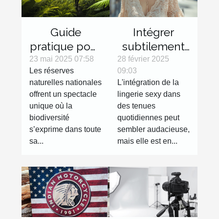
Guide
Intégrer
pratique pour
subtilement
explorer les
la lingerie
23 mai 2025 07:58
28 février 2025
Les réserves
09:03
réserves
sexy dans
naturelles nationales
L'intégration de la
naturelles
des tenues
offrent un spectacle
lingerie sexy dans
nationales
de tous les
unique où la
des tenues
jours
biodiversité
quotidiennes peut
s’exprime dans toute
sembler audacieuse,
sa...
mais elle est en...