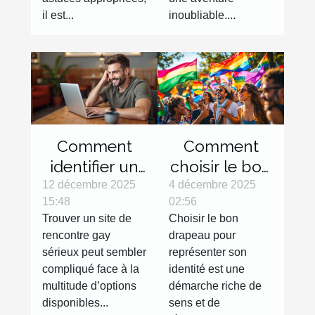
il est...
inoubliable....
Comment
Comment
identifier un
choisir le bon
site de
drapeau pour
12 décembre 2025
4 décembre 2025
15:48
02:56
rencontre
représenter
Trouver un site de
Choisir le bon
gay sérieux ?
votre
rencontre gay
drapeau pour
identité?
sérieux peut sembler
représenter son
compliqué face à la
identité est une
multitude d’options
démarche riche de
disponibles...
sens et de