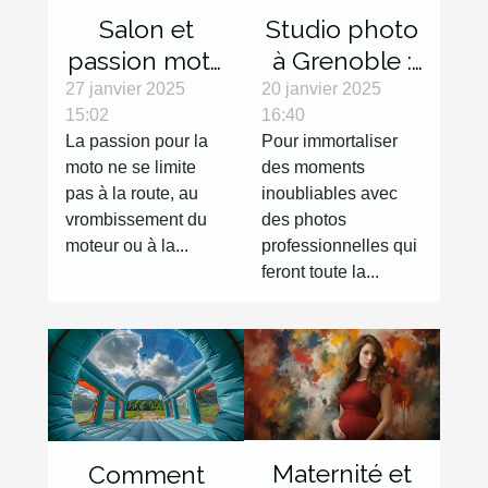
Salon et
Studio photo
passion moto
à Grenoble :
: les objets
réalisez des
27 janvier 2025
20 janvier 2025
15:02
16:40
décoration
clichés de
La passion pour la
Pour immortaliser
qui feront
qualité !
moto ne se limite
des moments
toute la
pas à la route, au
inoubliables avec
différence
vrombissement du
des photos
moteur ou à la...
professionnelles qui
feront toute la...
Maternité et
Comment