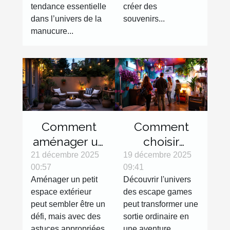
tendance essentielle
créer des
dans l’univers de la
souvenirs...
manucure...
Comment
Comment
aménager un
choisir
petit espace
l'escape
21 décembre 2025
19 décembre 2025
00:57
09:41
extérieur
game parfait
Aménager un petit
Découvrir l'univers
efficacement
pour votre
espace extérieur
des escape games
?
prochaine
peut sembler être un
peut transformer une
sortie ?
défi, mais avec des
sortie ordinaire en
astuces appropriées,
une aventure