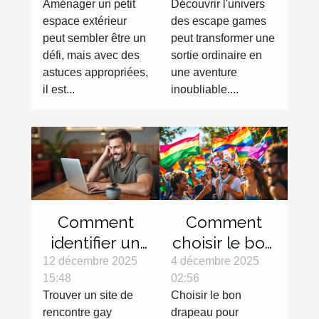
Aménager un petit
Découvrir l'univers
efficacement
pour votre
espace extérieur
des escape games
?
prochaine
peut sembler être un
peut transformer une
sortie ?
défi, mais avec des
sortie ordinaire en
astuces appropriées,
une aventure
il est...
inoubliable....
Comment
Comment
identifier un
choisir le bon
site de
drapeau pour
12 décembre 2025
4 décembre 2025
15:48
02:56
rencontre
représenter
Trouver un site de
Choisir le bon
gay sérieux ?
votre
rencontre gay
drapeau pour