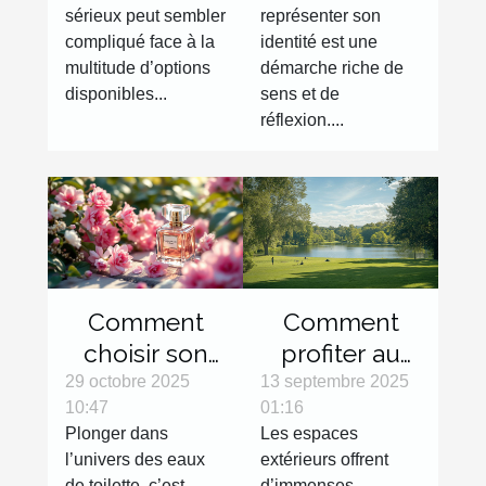
identité?
sérieux peut sembler
représenter son
compliqué face à la
identité est une
multitude d’options
démarche riche de
disponibles...
sens et de
réflexion....
Comment
Comment
choisir son
profiter au
eau de
maximum
29 octobre 2025
13 septembre 2025
10:47
01:16
toilette pour
des espaces
Plonger dans
Les espaces
une fraîcheur
extérieurs
l’univers des eaux
extérieurs offrent
durable ?
avec des
de toilette, c’est
d’immenses