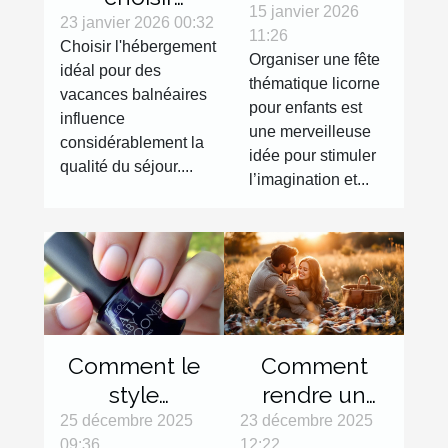
une fête
15 janvier 2026
l'hébergement
23 janvier 2026 00:32
11:26
thématique
Choisir l'hébergement
idéal pour vos
Organiser une fête
licorne pour
idéal pour des
vacances
thématique licorne
vacances balnéaires
enfants ?
balnéaires ?
pour enfants est
influence
une merveilleuse
considérablement la
idée pour stimuler
qualité du séjour....
l’imagination et...
Comment le
Comment
style
rendre un
Babyboomer
week-end en
25 décembre 2025
23 décembre 2025
09:36
12:22