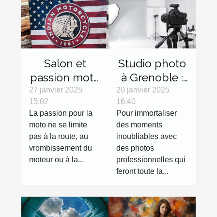
Salon et
Studio photo
passion moto
à Grenoble :
: les objets
réalisez des
27 janvier 2025
20 janvier 2025
15:02
16:40
décoration
clichés de
La passion pour la
Pour immortaliser
qui feront
qualité !
moto ne se limite
des moments
toute la
pas à la route, au
inoubliables avec
différence
vrombissement du
des photos
moteur ou à la...
professionnelles qui
feront toute la...