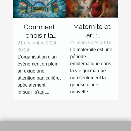
Maternité et
Comment
art :
choisir la
l'expression
bonne tente
25 mars 2024 00:16
21 décembre 2024
La maternité est une
00:24
de la
gonflable
période
L'organisation d'un
grossesse à
pour votre
emblématique dans
événement en plein
travers la
évènement
la vie qui marque
air exige une
photographie
non seulement la
attention particulière,
genèse d'une
spécialement
nouvelle...
lorsqu'il s'agit...