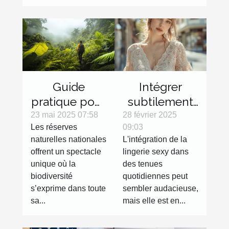
Guide
Intégrer
pratique pour
subtilement
explorer les
la lingerie
23 mai 2025 07:58
28 février 2025
Les réserves
09:03
réserves
sexy dans
naturelles nationales
L'intégration de la
naturelles
des tenues
offrent un spectacle
lingerie sexy dans
nationales
de tous les
unique où la
des tenues
jours
biodiversité
quotidiennes peut
s’exprime dans toute
sembler audacieuse,
sa...
mais elle est en...