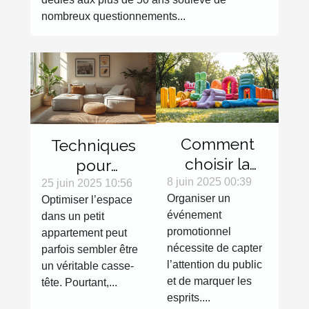
nombreux questionnements...
Comment
Techniques
choisir la
pour
meilleure
8 juin 2025 00:39
maximiser
25 juin 2025 10:56
Organiser un
Optimiser l’espace
structure
l'espace dans
événement
dans un petit
gonflable
les petits
promotionnel
appartement peut
pour votre
appartements
nécessite de capter
parfois sembler être
événement
l’attention du public
un véritable casse-
promotionnel
et de marquer les
tête. Pourtant,...
esprits....