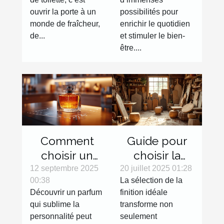
activités
ouvrir la porte à un
possibilités pour
variées ?
monde de fraîcheur,
enrichir le quotidien
de...
et stimuler le bien-
être....
Comment
Guide pour
choisir un
choisir la
parfum en
finition
12 septembre 2025
20 juillet 2025 01:28
00:38
La sélection de la
ligne sans
parfaite pour
Découvrir un parfum
finition idéale
l'essayer ?
votre mobilier
qui sublime la
transforme non
en bois
personnalité peut
seulement