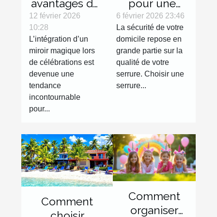
avantages de
pour une
l'intégration
serrure haute
12 février 2026
6 février 2026 23:46
10:28
La sécurité de votre
d'un miroir
sécurité
L’intégration d’un
domicile repose en
magique lors
efficace ?
miroir magique lors
grande partie sur la
de
de célébrations est
qualité de votre
célébrations
devenue une
serrure. Choisir une
tendance
serrure...
incontournable
pour...
Comment
Comment
organiser
choisir