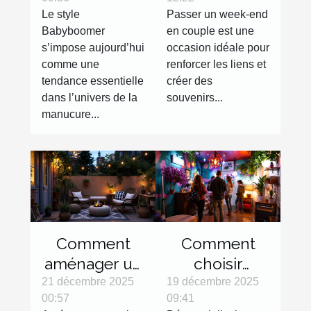
révolutionne-
couple
Le style
Passer un week-end
t-il les
inoubliable ?
Babyboomer
en couple est une
tendances
s’impose aujourd’hui
occasion idéale pour
manucures ?
comme une
renforcer les liens et
tendance essentielle
créer des
dans l’univers de la
souvenirs...
manucure...
Comment
Comment
aménager un
choisir
petit espace
l'escape
21 décembre 2025
19 décembre 2025
00:57
09:41
extérieur
game parfait