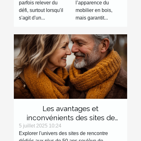
parfois relever du
l’apparence du
défi, surtout lorsqu'il
mobilier en bois,
s'agit d'un...
mais garantit...
Les avantages et
inconvénients des sites de
rencontre dédiés aux plus de
5 juillet 2025 10:24
Explorer l'univers des sites de rencontre
50 ans
dédiés aux plus de 50 ans soulève de