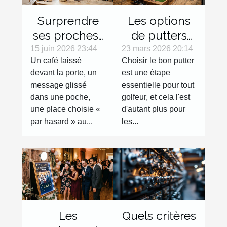
Surprendre
Les options
ses proches :
de putters
micro-
pour
15 juin 2026 23:44
23 mars 2026 20:14
Un café laissé
Choisir le bon putter
surprises du
gauchers :
devant la porte, un
est une étape
quotidien
Avantages et
message glissé
essentielle pour tout
sélection
dans une poche,
golfeur, et cela l'est
une place choisie «
d'autant plus pour
par hasard » au...
les...
Les
Quels critères