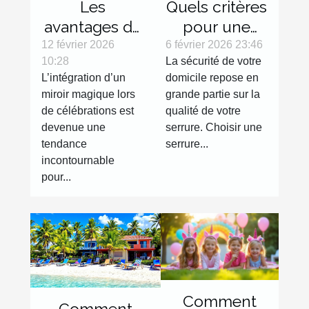
Les
Quels critères
avantages de
pour une
l'intégration
serrure haute
12 février 2026
6 février 2026 23:46
10:28
La sécurité de votre
d'un miroir
sécurité
L’intégration d’un
domicile repose en
magique lors
efficace ?
miroir magique lors
grande partie sur la
de
de célébrations est
qualité de votre
célébrations
devenue une
serrure. Choisir une
tendance
serrure...
incontournable
pour...
Comment
Comment