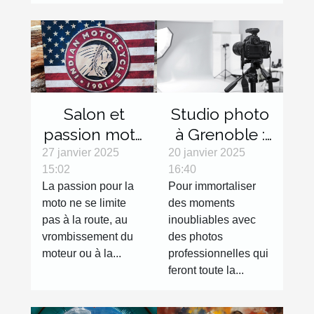
Salon et
Studio photo
passion moto
à Grenoble :
: les objets
réalisez des
27 janvier 2025
20 janvier 2025
15:02
16:40
décoration
clichés de
La passion pour la
Pour immortaliser
qui feront
qualité !
moto ne se limite
des moments
toute la
pas à la route, au
inoubliables avec
différence
vrombissement du
des photos
moteur ou à la...
professionnelles qui
feront toute la...