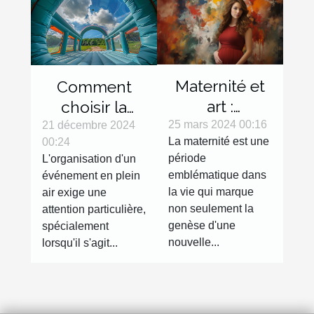
Maternité et
Comment
art :
choisir la
l'expression
bonne tente
25 mars 2024 00:16
21 décembre 2024
La maternité est une
00:24
de la
gonflable
période
L'organisation d'un
grossesse à
pour votre
emblématique dans
événement en plein
travers la
évènement
la vie qui marque
air exige une
photographie
non seulement la
attention particulière,
genèse d'une
spécialement
nouvelle...
lorsqu'il s'agit...