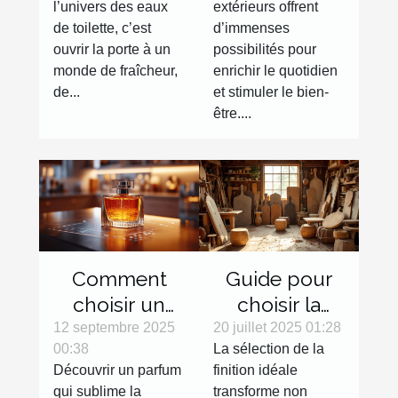
l’univers des eaux
extérieurs offrent
durable ?
avec des
de toilette, c’est
d’immenses
activités
ouvrir la porte à un
possibilités pour
variées ?
monde de fraîcheur,
enrichir le quotidien
de...
et stimuler le bien-
être....
Comment
Guide pour
choisir un
choisir la
parfum en
finition
12 septembre 2025
20 juillet 2025 01:28
00:38
La sélection de la
ligne sans
parfaite pour
Découvrir un parfum
finition idéale
l'essayer ?
votre mobilier
qui sublime la
transforme non