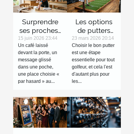
Surprendre
Les options
ses proches :
de putters
micro-
pour
15 juin 2026 23:44
23 mars 2026 20:14
Un café laissé
Choisir le bon putter
surprises du
gauchers :
devant la porte, un
est une étape
quotidien
Avantages et
message glissé
essentielle pour tout
sélection
dans une poche,
golfeur, et cela l'est
une place choisie «
d'autant plus pour
par hasard » au...
les...