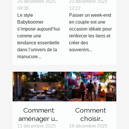
Babyboomer
week-end en
25 décembre 2025
23 décembre 2025
09:36
12:22
révolutionne-
couple
Le style
Passer un week-end
t-il les
inoubliable ?
Babyboomer
en couple est une
tendances
s’impose aujourd’hui
occasion idéale pour
manucures ?
comme une
renforcer les liens et
tendance essentielle
créer des
dans l’univers de la
souvenirs...
manucure...
Comment
Comment
aménager un
choisir
petit espace
l'escape
21 décembre 2025
19 décembre 2025