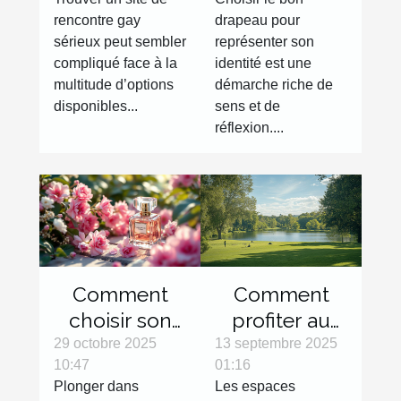
gay sérieux ?
votre
rencontre gay
drapeau pour
identité?
sérieux peut sembler
représenter son
compliqué face à la
identité est une
multitude d’options
démarche riche de
disponibles...
sens et de
réflexion....
Comment
Comment
choisir son
profiter au
eau de
maximum
29 octobre 2025
13 septembre 2025
10:47
01:16
toilette pour
des espaces
Plonger dans
Les espaces
une fraîcheur
extérieurs