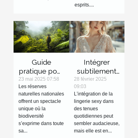
esprits....
Guide
Intégrer
pratique pour
subtilement
explorer les
la lingerie
23 mai 2025 07:58
28 février 2025
Les réserves
09:03
réserves
sexy dans
naturelles nationales
L'intégration de la
naturelles
des tenues
offrent un spectacle
lingerie sexy dans
nationales
de tous les
unique où la
des tenues
jours
biodiversité
quotidiennes peut
s’exprime dans toute
sembler audacieuse,
sa...
mais elle est en...