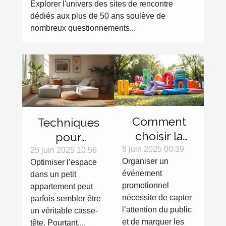
Explorer l'univers des sites de rencontre
50 ans
dédiés aux plus de 50 ans soulève de
nombreux questionnements...
Comment
Techniques
choisir la
pour
meilleure
8 juin 2025 00:39
maximiser
25 juin 2025 10:56
Organiser un
Optimiser l’espace
structure
l'espace dans
événement
dans un petit
gonflable
les petits
promotionnel
appartement peut
pour votre
appartements
nécessite de capter
parfois sembler être
événement
l’attention du public
un véritable casse-
promotionnel
et de marquer les
tête. Pourtant,...