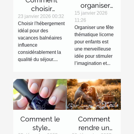
organiser
choisir
une fête
15 janvier 2026
l'hébergement
23 janvier 2026 00:32
11:26
thématique
Choisir l'hébergement
idéal pour vos
Organiser une fête
licorne pour
idéal pour des
vacances
thématique licorne
vacances balnéaires
enfants ?
balnéaires ?
pour enfants est
influence
une merveilleuse
considérablement la
idée pour stimuler
qualité du séjour....
l’imagination et...
Comment le
Comment
style
rendre un