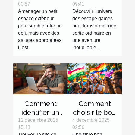
00:57
09:41
extérieur
game parfait
Aménager un petit
Découvrir l'univers
efficacement
pour votre
espace extérieur
des escape games
?
prochaine
peut sembler être un
peut transformer une
sortie ?
défi, mais avec des
sortie ordinaire en
astuces appropriées,
une aventure
il est...
inoubliable....
Comment
Comment
identifier un
choisir le bon
site de
drapeau pour
12 décembre 2025
4 décembre 2025
15:48
02:56
rencontre
représenter
Trouver un site de
Choisir le bon